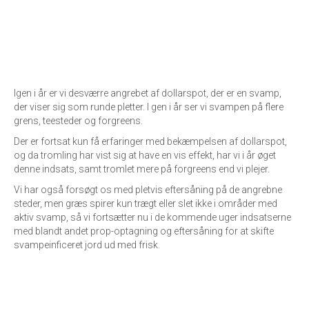
Igen i år er vi desværre angrebet af dollarspot, der er en svamp,
der viser sig som runde pletter. I gen i år ser vi svampen på flere
grens, teesteder og forgreens.
Der er fortsat kun få erfaringer med bekæmpelsen af dollarspot,
og da tromling har vist sig at have en vis effekt, har vi i år øget
denne indsats, samt tromlet mere på forgreens end vi plejer.
Vi har også forsøgt os med pletvis eftersåning på de angrebne
steder, men græs spirer kun trægt eller slet ikke i områder med
aktiv svamp, så vi fortsætter nu i de kommende uger indsatserne
med blandt andet prop-optagning og eftersåning for at skifte
svampeinficeret jord ud med frisk.