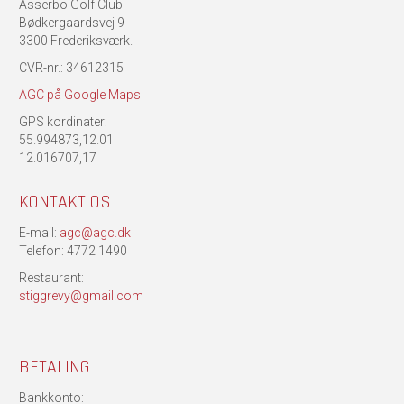
Asserbo Golf Club
Bødkergaardsvej 9
3300 Frederiksværk.
CVR-nr.: 34612315
AGC på Google Maps
GPS kordinater:
55.994873,12.01
12.016707,17
KONTAKT OS
E-mail:
agc@agc.dk
Telefon: 4772 1490
Restaurant:
stiggrevy@gmail.com
BETALING
Bankkonto: