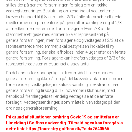
stilles der på generalforsamlingen forslag om en række
vedtægtsændringer. Beslutning om ændring af vedtægterne
kræver i henhold til § 8, at mindst 2/3 af alle stemmeberettigede
medlemmer er repræsenteret på generalforsamlingen og at 2/3
af medlemmerne stemmer for forslagene. Hvis 2/3 af de
stemmeberettigede medlemmer ikke er repræsenteret på
generalforsamlingen, men forslagene dog vedtages af 2/3 af de
repræsenterede medlemmer, skal bestyrelsen indkalde til ny
generalforsamling, der skal afholdes inden 4 uger efter den første
generalforsamling. Forslagene kan herefter vedtages af 2/3 af de
repræsenterede stemmer, uanset disses antal.
Da det anses for sandsynligt, at fremmødet til den ordinære
generalforsamling ikke når op på det krævede antal medlemmer
for en endelig vedtagelse, indkaldes samtidig til ekstraordinær
generalforsamling tirsdag d. 17. november i klubhuset, med
henblik på fremlæggelse til endelig vedtagelse af de anførte
forslag til vedtægtsændringer, som måtte blive vedtaget på den
ordinære generalforsamling.
På grund af situationen omkring Covid19 og smittefare er
tilmelding i Golfbox nødvendig. Tilmeldingen kan foregå via
dette link:
https://tourentry.golfbox.dk/?cid=2640566