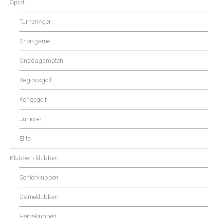
Sport
Turneringer
Shortgame
Onsdagsmatch
Regionsgolf
Kongegolf
Juniorer
Elite
Klubber i klubben
Seniorklubben
Dameklubben
Herreklubben