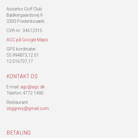
Asserbo Golf Club
Bødkergaardsvej 9
3300 Frederiksværk.
CVR-nr.: 34612315
AGC på Google Maps
GPS kordinater:
55.994873,12.01
12.016707,17
KONTAKT OS
E-mail:
agc@agc.dk
Telefon: 4772 1490
Restaurant:
stiggrevy@gmail.com
BETALING