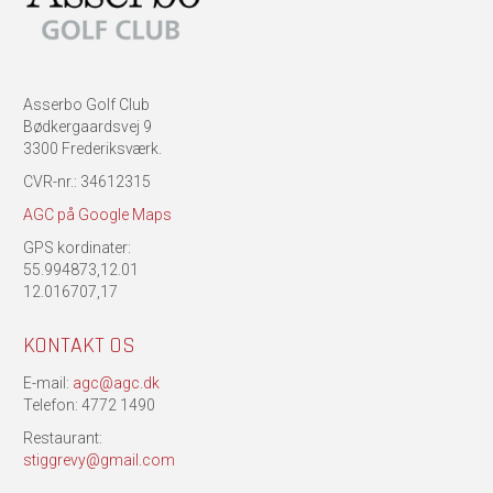
Asserbo Golf Club
Bødkergaardsvej 9
3300 Frederiksværk.
CVR-nr.: 34612315
AGC på Google Maps
GPS kordinater:
55.994873,12.01
12.016707,17
KONTAKT OS
E-mail:
agc@agc.dk
Telefon: 4772 1490
Restaurant:
stiggrevy@gmail.com