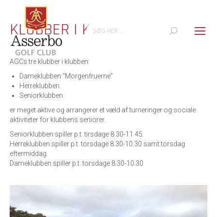
KLUBBER I KLUBBEN
Search:
AGCs tre klubber i klubben:
Dameklubben “Morgenfruerne”
Herreklubben
Seniorklubben
er meget aktive og arrangerer et væld af turneringer og sociale
aktiviteter for klubbens seniorer.
Seniorklubben spiller p.t. tirsdage 8.30-11.45.
Herreklubben spiller p.t. torsdage 8.30-10.30 samt torsdag
eftermiddag.
Dameklubben spiller p.t. torsdage 8.30-10.30