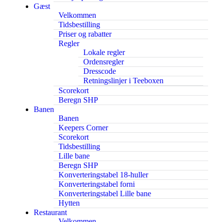
Gæst
Velkommen
Tidsbestilling
Priser og rabatter
Regler
Lokale regler
Ordensregler
Dresscode
Retningslinjer i Teeboxen
Scorekort
Beregn SHP
Banen
Banen
Keepers Corner
Scorekort
Tidsbestilling
Lille bane
Beregn SHP
Konverteringstabel 18-huller
Konverteringstabel forni
Konverteringstabel Lille bane
Hytten
Restaurant
Velkommen