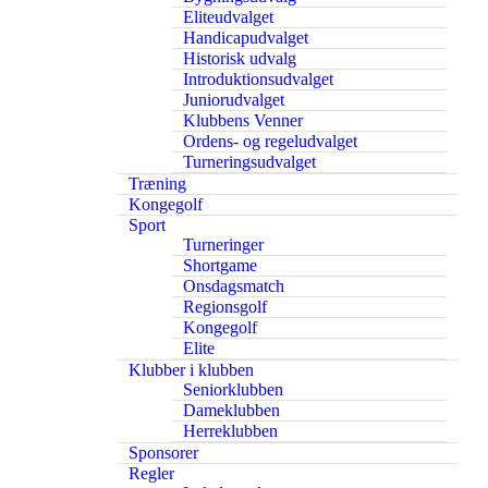
Eliteudvalget
Handicapudvalget
Historisk udvalg
Introduktionsudvalget
Juniorudvalget
Klubbens Venner
Ordens- og regeludvalget
Turneringsudvalget
Træning
Kongegolf
Sport
Turneringer
Shortgame
Onsdagsmatch
Regionsgolf
Kongegolf
Elite
Klubber i klubben
Seniorklubben
Dameklubben
Herreklubben
Sponsorer
Regler