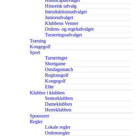
Handicapudvalget
Historisk udvalg
Introduktionsudvalget
Juniorudvalget
Klubbens Venner
Ordens- og regeludvalget
Turneringsudvalget
Træning
Kongegolf
Sport
Turneringer
Shortgame
Onsdagsmatch
Regionsgolf
Kongegolf
Elite
Klubber i klubben
Seniorklubben
Dameklubben
Herreklubben
Sponsorer
Regler
Lokale regler
Ordensregler