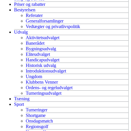
Priser og rabatter
Bestyrelsen
Referater
Generalforsamlinger
Vedtægter og privatlivspolitik
Udvalg
Aktivitetsudvalget
Banerådet
Bygningsudvalg
Eliteudvalget
Handicapudvalget
Historisk udvalg
Introduktionsudvalget
Ungdom
Klubbens Venner
Ordens- og regeludvalget
Turneringsudvalget
Træning
Sport
Turneringer
Shortgame
Onsdagsmatch
Regionsgolf