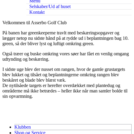
Menu
Selskaber/Ud af huset
Kontakt
Velkommen til Asserbo Golf Club
På banen har greenkeeperne travlt med beskæringsopgaver og
lægger netop nu sidste hånd på at rydde ud i beplantningen bag 10.
green, så der bliver lyst og luftigt omkring green.
Også træer og buske omkring vores søer har fået en venlig omgang
udtynding og beskæring.
I sidste uge blev der nusset om rangen, hvor de gamle grustargets
blev lukket og tilsået og beplantningerne omkring rangen blev
beskåret og blade blev blæst væk.
De nytilsåede targets er herefter overdækket med plantedug og
områderne må ikke betrædes – heller ikke når man samler bolde til
sin opvarmning.
Klubben
Shop og Service