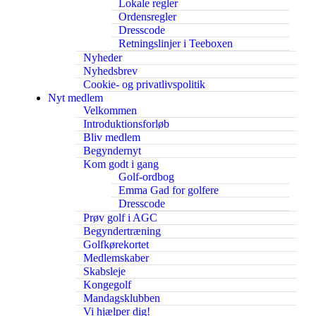
Lokale regler
Ordensregler
Dresscode
Retningslinjer i Teeboxen
Nyheder
Nyhedsbrev
Cookie- og privatlivspolitik
Nyt medlem
Velkommen
Introduktionsforløb
Bliv medlem
Begyndernyt
Kom godt i gang
Golf-ordbog
Emma Gad for golfere
Dresscode
Prøv golf i AGC
Begyndertræning
Golfkørekortet
Medlemskaber
Skabsleje
Kongegolf
Mandagsklubben
Vi hjælper dig!