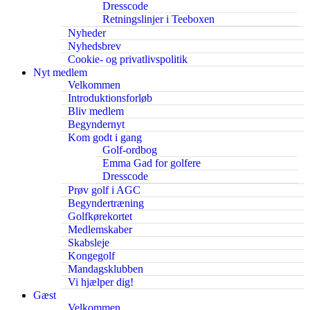
Dresscode
Retningslinjer i Teeboxen
Nyheder
Nyhedsbrev
Cookie- og privatlivspolitik
Nyt medlem
Velkommen
Introduktionsforløb
Bliv medlem
Begyndernyt
Kom godt i gang
Golf-ordbog
Emma Gad for golfere
Dresscode
Prøv golf i AGC
Begyndertræning
Golfkørekortet
Medlemskaber
Skabsleje
Kongegolf
Mandagsklubben
Vi hjælper dig!
Gæst
Velkommen