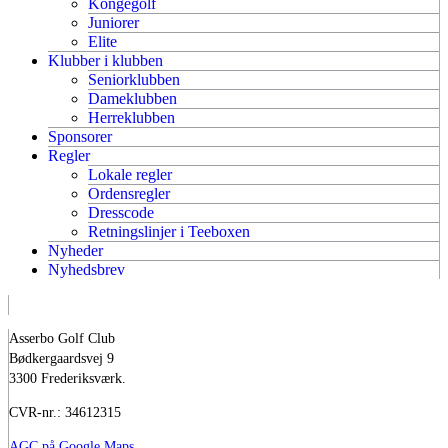
Kongegolf
Juniorer
Elite
Klubber i klubben
Seniorklubben
Dameklubben
Herreklubben
Sponsorer
Regler
Lokale regler
Ordensregler
Dresscode
Retningslinjer i Teeboxen
Nyheder
Nyhedsbrev
Asserbo Golf Club
Bødkergaardsvej 9
3300 Frederiksværk.
CVR-nr.: 34612315
AGC på Google Maps