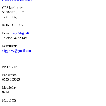
GPS kordinater:
55.994873,12.01
12.016707,17
KONTAKT OS
E-mail:
agc@agc.dk
Telefon: 4772 1490
Restaurant:
stiggrevy@gmail.com
BETALING
Bankkonto:
0553-105625
MobilePay:
99140
FØLG OS