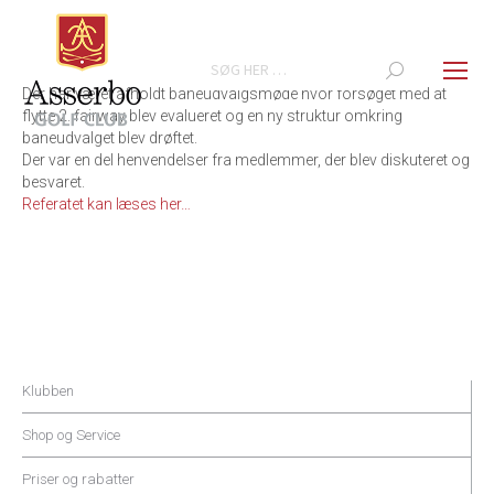
Search:
Der har været afholdt baneudvalgsmøde hvor forsøget med at
flytte 2. fairway blev evalueret og en ny struktur omkring
baneudvalget blev drøftet.
Der var en del henvendelser fra medlemmer, der blev diskuteret og
besvaret.
Referatet kan læses her…
Klubben
Shop og Service
Priser og rabatter