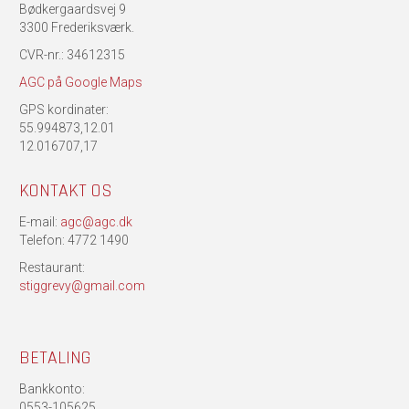
Bødkergaardsvej 9
3300 Frederiksværk.
CVR-nr.: 34612315
AGC på Google Maps
GPS kordinater:
55.994873,12.01
12.016707,17
KONTAKT OS
E-mail:
agc@agc.dk
Telefon: 4772 1490
Restaurant:
stiggrevy@gmail.com
BETALING
Bankkonto:
0553-105625