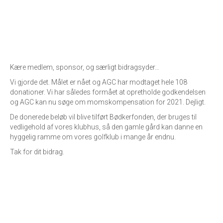
Kære medlem, sponsor, og særligt bidragsyder…
Vi gjorde det. Målet er nået og AGC har modtaget hele 108
donationer. Vi har således formået at opretholde godkendelsen
og AGC kan nu søge om momskompensation for 2021. Dejligt.
De donerede beløb vil blive tilført Bødkerfonden, der bruges til
vedligehold af vores klubhus, så den gamle gård kan danne en
hyggelig ramme om vores golfklub i mange år endnu.
Tak for dit bidrag.