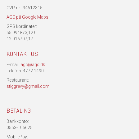
CVR-nr.: 34612315
AGC på Google Maps
GPS kordinater:
55.994873,12.01
12.016707,17
KONTAKT OS
E-mail:
agc@agc.dk
Telefon: 4772 1490
Restaurant:
stiggrevy@gmail.com
BETALING
Bankkonto:
0553-105625
MobilePay: