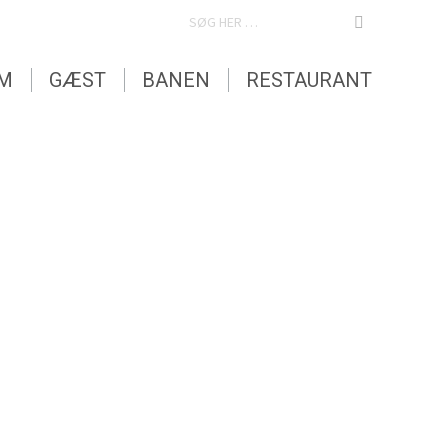
SEARCH:
EM
GÆST
BANEN
RESTAURANT
EM
GÆST
BANEN
RESTAURANT