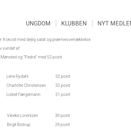
UNGDOM
KLUBBEN
NYT MEDL
UNGDOM
KLUBBEN
NYT MEDL
l. 9 hold gik ud med bolden, 5 forsvandt, hvoraf 1 blev
 Derfor deltog kun 4 hold i holdkonkurrencen.
er frokost med dejlig salat og præmieoverrækkelse.
v vundet af:
 Mønsted og “Pedra” med 52 point.
Lene Rydahl
32 point
Charlotte Christensen
32 point
Lisbet Færgemann
31 point
Vibeke Lorentzen
30 point
Birgit Bistrup
29 point