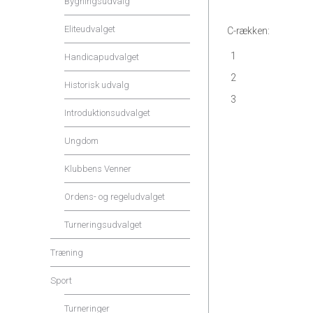
Bygningsudvalg
Eliteudvalget
C-rækken:
1
Handicapudvalget
2
Historisk udvalg
3
Introduktionsudvalget
Ungdom
Klubbens Venner
Ordens- og regeludvalget
Turneringsudvalget
Træning
Sport
Turneringer