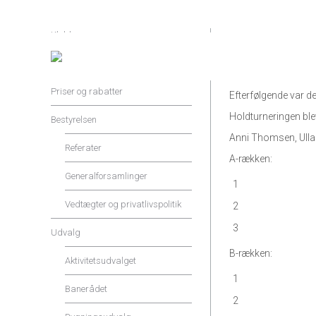
Klubben
Vi spillede Pink Bal
Shop og Service
fundet – men udgik.
Priser og rabatter
Efterfølgende var d
Holdturneringen ble
Bestyrelsen
Anni Thomsen, Ulla
Referater
A-rækken:
Generalforsamlinger
1
Vedtægter og privatlivspolitik
2
3
Udvalg
B-rækken:
Aktivitetsudvalget
1
Banerådet
2