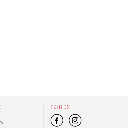
G
FØLG OS
25