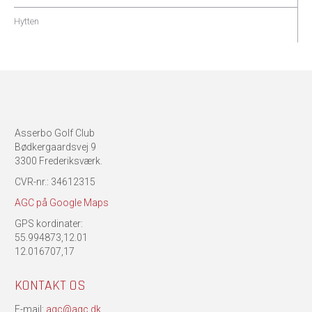
Hytten
Asserbo Golf Club
Bødkergaardsvej 9
3300 Frederiksværk.
CVR-nr.: 34612315
AGC på Google Maps
GPS kordinater:
55.994873,12.01
12.016707,17
KONTAKT OS
E-mail:
agc@agc.dk