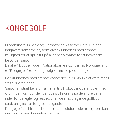
KONGEGOLF
Fredensborg, Gilleleje og Hornbæk og Asserbo Golf Club har
indgået et samarbejde, som giver klubbernes medlemmer
mulighed for at spille frit på alle fire golfbaner for et beskedent
beløb per sæson.
Da alle 4 klubber ligger i Nationalparken Kongernes Nordsjælland,
er ”Kongegolf” et naturligt valg af navnet på ordningen.
For klubbernes medlemmer koster det i 2026 950 kr. at være med i
fritspils-ordningen.
Sæsonen strækker sig fra 1. maj til 31. oktober og når du er med i
ordningen, kan du i den periode spille gratis på de andre baner
indenfor de regler og restriktioner, den modtagende golfklub
sædvanligvis har for greenfeegæster.
Kongegolf er et tilbud til klubbernes fuldtidsmedlemmer, som kan
spille gratis hos hinanden alle ugens dage.