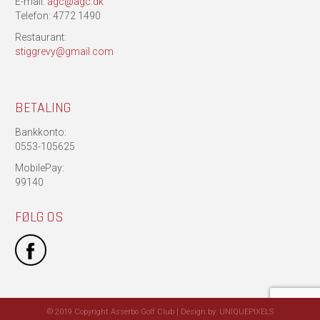
E-mail:
agc@agc.dk
Telefon: 4772 1490
Restaurant:
stiggrevy@gmail.com
BETALING
Bankkonto:
0553-105625
MobilePay:
99140
FØLG OS
© 2019 Copyright Asserbo Golf Club | Design by:
UNIQUEPIXELS