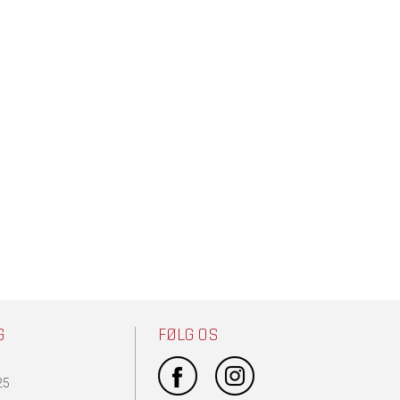
G
FØLG OS
25