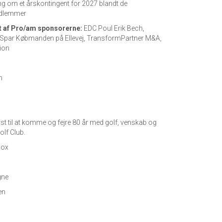
ng om et årskontingent for 2027 blandt de
edlemmer
t af Pro/am sponsorerne:
EDC Poul Erik Bech,
 Spar Købmanden på Ellevej, TransformPartner M&A,
sion
m
lyst til at komme og fejre 80 år med golf, venskab og
olf Club.
box
gne
en