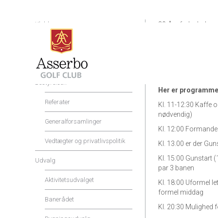
Klubben
80-års fødselsdags
Shop og Service
80-års fødselsda
Priser og rabatter
Vi fejrer AGC’s 80-år
dig til festlighederne
Bestyrelsen
Her er programmet
Referater
Kl. 11-12:30 Kaffe 
nødvendig)
Generalforsamlinger
Kl. 12:00 Formanden
Vedtægter og privatlivspolitik
Kl. 13.00 er der Gunst
Kl. 15:00 Gunstart 
Udvalg
par 3 banen
Aktivitetsudvalget
Kl. 18:00 Uformel let
formel middag
Banerådet
Kl. 20:30 Mulighed 