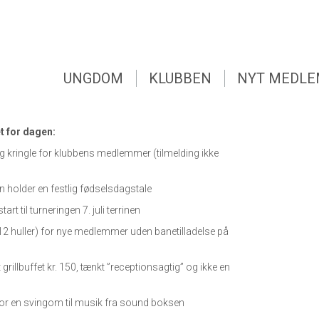
UNGDOM
KLUBBEN
NYT MEDL
g
UNGDOM
KLUBBEN
NYT MEDL
s fødselsdag tirsdag d. 7. juli og det vil glæde os at se
 for dagen:
og kringle for klubbens medlemmer (tilmelding ikke
 holder en festlig fødselsdagstale
art til turneringen 7. juli terrinen
(12 huller) for nye medlemmer uden banetilladelse på
 grillbuffet kr. 150, tænkt ”receptionsagtig” og ikke en
for en svingom til musik fra sound boksen