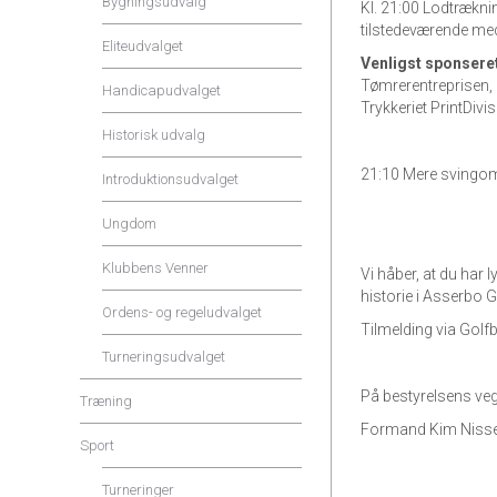
Bygningsudvalg
Kl. 21:00 Lodtrækni
tilstedeværende m
Eliteudvalget
Venligst sponsere
Tømrerentreprisen,
Handicapudvalget
Trykkeriet PrintDivi
Historisk udvalg
21:10 Mere svingo
Introduktionsudvalget
Ungdom
Klubbens Venner
Vi håber, at du har 
historie i Asserbo G
Ordens- og regeludvalget
Tilmelding via Golf
Turneringsudvalget
På bestyrelsens ve
Træning
Formand Kim Niss
Sport
Turneringer