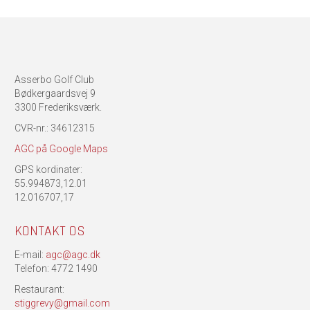
Asserbo Golf Club
Bødkergaardsvej 9
3300 Frederiksværk.
CVR-nr.: 34612315
AGC på Google Maps
GPS kordinater:
55.994873,12.01
12.016707,17
KONTAKT OS
E-mail:
agc@agc.dk
Telefon: 4772 1490
Restaurant:
stiggrevy@gmail.com