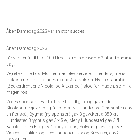
Åben Damedag 2023 var en stor succes
Åben Damedag 2023
I år var der fuldt hus. 100 tilmeldte men desværre 2 afbud samme
dag.
Vejret var med os. Morgenmad blev serveret indendørs, mens
frokosten kunne indtages udendørs i solskin. Nye restauratører
(Bødkerdrengene Nicolaj og Alexander) stod for maden, som fik
megen ros.
Vores sponsorer var trofaste fra tidligere og gavmilde:
Skjoldburne gav rabat på flotte kurve, Hundested Glaspusteri gav
en flot skål, Bygma (ny sponsor) gav 3 gavekort a 350 kr.,
Hundested Bryghus gav 3 x 5 øl, Meny i Hundested gav 3 fl.
Barolo, Green Etiq gav 4 bodylotions, Solwang Design gav 3
Viskestk. Pakker og Ellen Lauridsen, Ure og Smykker, gav 3
halskæder.