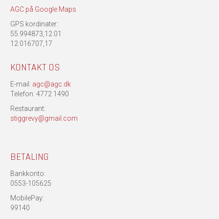
AGC på Google Maps
GPS kordinater:
55.994873,12.01
12.016707,17
KONTAKT OS
E-mail:
agc@agc.dk
Telefon: 4772 1490
Restaurant:
stiggrevy@gmail.com
BETALING
Bankkonto:
0553-105625
MobilePay:
99140