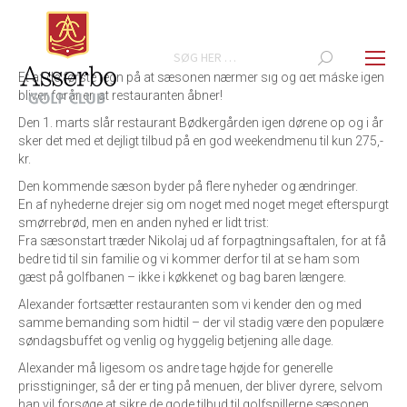
Search:
Et af de første tegn på at sæsonen nærmer sig og det måske igen
bliver forår er, at restauranten åbner!
Den 1. marts slår restaurant Bødkergården igen dørene op og i år
sker det med et dejligt tilbud på en god weekendmenu til kun 275,-
kr.
Den kommende sæson byder på flere nyheder og ændringer.
En af nyhederne drejer sig om noget med noget meget efterspurgt
smørrebrød, men en anden nyhed er lidt trist:
Fra sæsonstart træder Nikolaj ud af forpagtningsaftalen, for at få
bedre tid til sin familie og vi kommer derfor til at se ham som
gæst på golfbanen – ikke i køkkenet og bag baren længere.
Alexander fortsætter restauranten som vi kender den og med
samme bemanding som hidtil – der vil stadig være den populære
søndagsbuffet og venlig og hyggelig betjening alle dage.
Alexander må ligesom os andre tage højde for generelle
prisstigninger, så der er ting på menuen, der bliver dyrere, selvom
han vil forsøge at sikre de gode tilbud til golfspillerne sæsonen