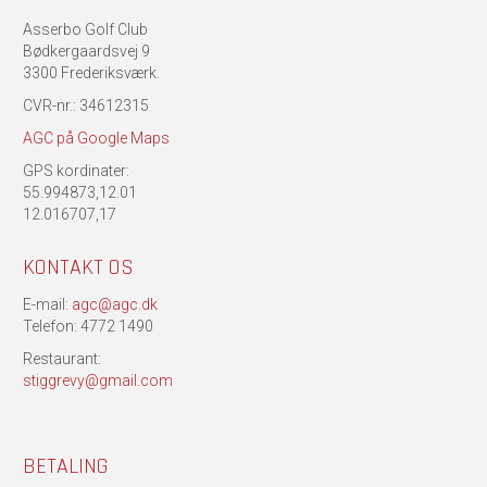
Asserbo Golf Club
Bødkergaardsvej 9
3300 Frederiksværk.
CVR-nr.: 34612315
AGC på Google Maps
GPS kordinater:
55.994873,12.01
12.016707,17
KONTAKT OS
E-mail:
agc@agc.dk
Telefon: 4772 1490
Restaurant:
stiggrevy@gmail.com
BETALING