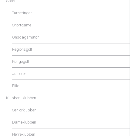
Sport
Turneringer
Shortgame
Onsdagsmatch
Regionsgolf
Kongegolf
Juniorer
Elite
Klubber i klubben
Seniorklubben
Dameklubben
Herreklubben