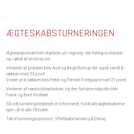
ÆGTESKABSTURNERINGEN
Ægteskabsmatchen startede ud i regnvejr, der heldigvis klarede
op i løbet af en times tid.
Vinderen af pokalen blev Axel og Birgit Bistrup der også vandt B-
rækken med 33 point.
Vinder af A-rækken blev Peter og Pernille Fredgaard med 31 point.
Vinderen af næstsidstepladsen og den famøse natpotte blev
Frank og Berit Grotkær.
Så vidt turneringsledelsen er informeret, holdt alle ægteskaberne
igen i år til alle 18 huller.
Tak til turneringssponsor, SPARkøbmanden på Ellevej.