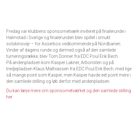
Fredag var klubbens sponsornetværk inviteret på finalerunde i
Halmstad i Sverige og finalerunden blev spillet i smukt
solskinsvejr – for Asserbos vedkommende på Nordbanen.
Vinder af dagens runde og dermed også af den samlede
turneringsrække, blev Tom Donner fra EDC Poul Erik Bech.
På andenpladsen kom Kasper Lakner, Arboristen og på
tredjepladsen Klaus Mathiassen fra EDC Poul Erik Bech, med lige
så mange point som Kasper, men Kasper havde eet point mere i
den samlede stilling og løb derfor med andenpladsen.
Du kan læse mere om sponsornetværket og den samlede stilling
her