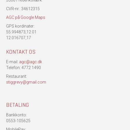
3300 Frederiksværk.
CVR-nr.: 34612315
AGC på Google Maps
GPS kordinater:
55.994873,12.01
12.016707,17
KONTAKT OS
E-mail:
agc@agc.dk
Telefon: 4772 1490
Restaurant:
stiggrevy@gmail.com
BETALING
Bankkonto:
0553-105625
MobilePay: