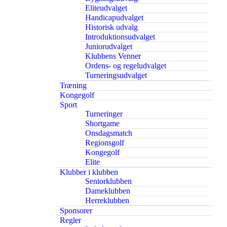
Eliteudvalget
Handicapudvalget
Historisk udvalg
Introduktionsudvalget
Juniorudvalget
Klubbens Venner
Ordens- og regeludvalget
Turneringsudvalget
Træning
Kongegolf
Sport
Turneringer
Shortgame
Onsdagsmatch
Regionsgolf
Kongegolf
Elite
Klubber i klubben
Seniorklubben
Dameklubben
Herreklubben
Sponsorer
Regler