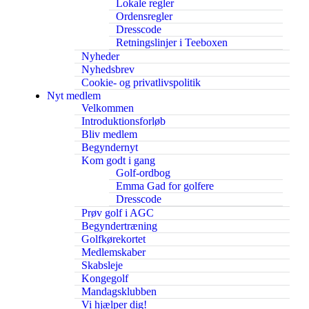
Lokale regler
Ordensregler
Dresscode
Retningslinjer i Teeboxen
Nyheder
Nyhedsbrev
Cookie- og privatlivspolitik
Nyt medlem
Velkommen
Introduktionsforløb
Bliv medlem
Begyndernyt
Kom godt i gang
Golf-ordbog
Emma Gad for golfere
Dresscode
Prøv golf i AGC
Begyndertræning
Golfkørekortet
Medlemskaber
Skabsleje
Kongegolf
Mandagsklubben
Vi hjælper dig!