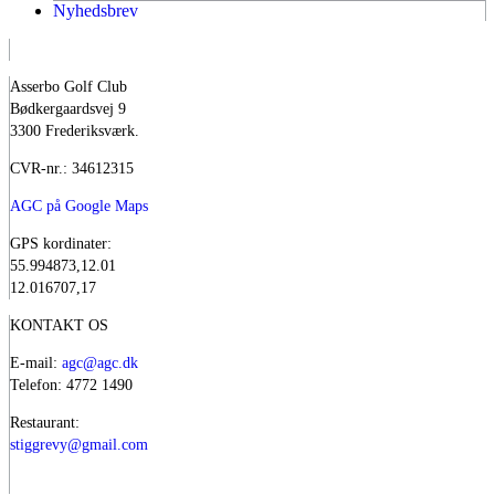
Nyhedsbrev
Asserbo Golf Club
Bødkergaardsvej 9
3300 Frederiksværk.
CVR-nr.: 34612315
AGC på Google Maps
GPS kordinater:
55.994873,12.01
12.016707,17
KONTAKT OS
E-mail:
agc@agc.dk
Telefon: 4772 1490
Restaurant:
stiggrevy@gmail.com