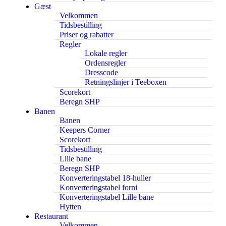
Gæst
Velkommen
Tidsbestilling
Priser og rabatter
Regler
Lokale regler
Ordensregler
Dresscode
Retningslinjer i Teeboxen
Scorekort
Beregn SHP
Banen
Banen
Keepers Corner
Scorekort
Tidsbestilling
Lille bane
Beregn SHP
Konverteringstabel 18-huller
Konverteringstabel forni
Konverteringstabel Lille bane
Hytten
Restaurant
Velkommen