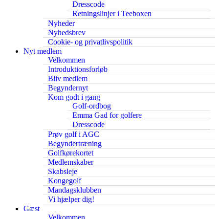
Dresscode
Retningslinjer i Teeboxen
Nyheder
Nyhedsbrev
Cookie- og privatlivspolitik
Nyt medlem
Velkommen
Introduktionsforløb
Bliv medlem
Begyndernyt
Kom godt i gang
Golf-ordbog
Emma Gad for golfere
Dresscode
Prøv golf i AGC
Begyndertræning
Golfkørekortet
Medlemskaber
Skabsleje
Kongegolf
Mandagsklubben
Vi hjælper dig!
Gæst
Velkommen