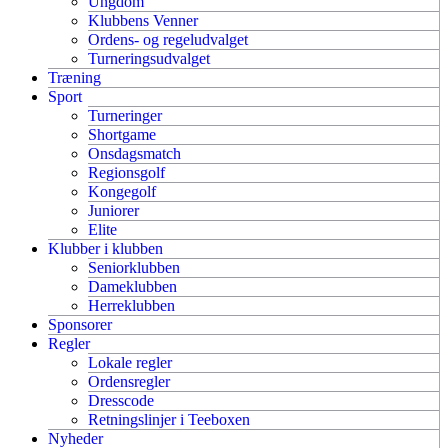
Ungdom
Klubbens Venner
Ordens- og regeludvalget
Turneringsudvalget
Træning
Sport
Turneringer
Shortgame
Onsdagsmatch
Regionsgolf
Kongegolf
Juniorer
Elite
Klubber i klubben
Seniorklubben
Dameklubben
Herreklubben
Sponsorer
Regler
Lokale regler
Ordensregler
Dresscode
Retningslinjer i Teeboxen
Nyheder