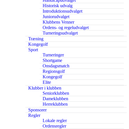
Handicapudvalget
Historisk udvalg
Introduktionsudvalget
Juniorudvalget
Klubbens Venner
Ordens- og regeludvalget
Turneringsudvalget
Træning
Kongegolf
Sport
Turneringer
Shortgame
Onsdagsmatch
Regionsgolf
Kongegolf
Elite
Klubber i klubben
Seniorklubben
Dameklubben
Herreklubben
Sponsorer
Regler
Lokale regler
Ordensregler