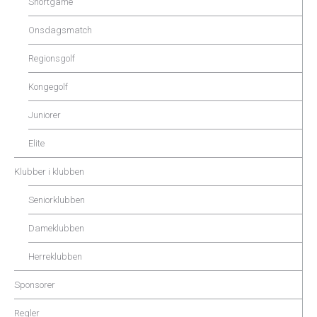
Shortgame
Onsdagsmatch
Regionsgolf
Kongegolf
Juniorer
Elite
Klubber i klubben
Seniorklubben
Dameklubben
Herreklubben
Sponsorer
Regler