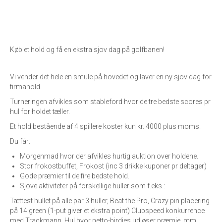
Køb et hold og få en ekstra sjov dag på golfbanen!
Vi vender det hele en smule på hovedet og laver en ny sjov dag for
firmahold.
Turneringen afvikles som stableford hvor de tre bedste scores pr
hul for holdet tæller.
Et hold bestående af 4 spillere koster kun kr. 4000 plus moms.
Du får:
Morgenmad hvor der afvikles hurtig auktion over holdene.
Stor frokostbuffet, Frokost (inc 3 drikke kuponer pr deltager)
Gode præmier til de fire bedste hold.
Sjove aktiviteter på forskellige huller som f.eks.:
Tættest hullet på alle par 3 huller, Beat the Pro, Crazy pin placering
på 14 green (1-put giver et ekstra point) Clubspeed konkurrence
med Trackmann, Hul hvor netto-birdies udløser præmie, mm