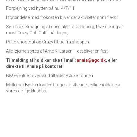
Forplejning ved hytten på hul 4/7/11
I forbindelse med frokosten bliver der aktiviteter som f.eks.:
Sømblok, Smagning af specialøl fra Carlsberg, Præmiering af
most Crazy Golf Outfit på dagen,
Putte-shootout og Crazy tilbud fra shoppen.
Alle løjerne styres af Arne K. Larsen – det bliver en fest!
Tilmelding af hold kan ske til mail:
annie@agc.dk
, eller
direkte til Annie på kontoret.
NB! Eventuelt overskud tilfalder Bødkerfonden.
Midlerne i Bødkerfonden bruges til løbende vedligeholdelse af
vores dejlige klubhus.