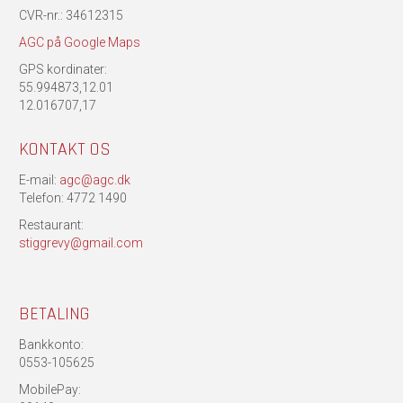
CVR-nr.: 34612315
AGC på Google Maps
GPS kordinater:
55.994873,12.01
12.016707,17
KONTAKT OS
E-mail:
agc@agc.dk
Telefon: 4772 1490
Restaurant:
stiggrevy@gmail.com
BETALING
Bankkonto:
0553-105625
MobilePay: