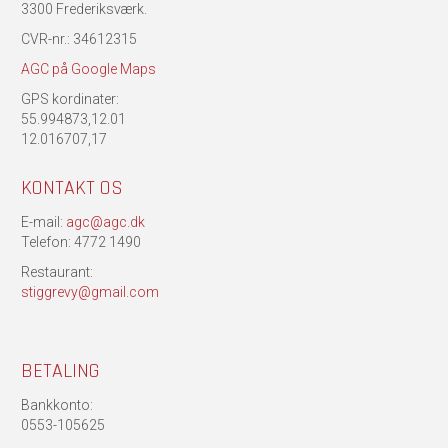
3300 Frederiksværk.
CVR-nr.: 34612315
AGC på Google Maps
GPS kordinater:
55.994873,12.01
12.016707,17
KONTAKT OS
E-mail:
agc@agc.dk
Telefon: 4772 1490
Restaurant:
stiggrevy@gmail.com
BETALING
Bankkonto:
0553-105625