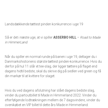
Landsdækkende tættest pinden konkurrence i uge 19
Så er det i næste uge, at vi spiller
ASSERBO HILL
–
Road to Made
in HimmerLand
.
Når du spiller en normal runde på banen i uge 19, deltager du i
Danmarkshistoriens største tættest pinden-konkurrence. Hvis du
derfor på hul 11 slår et tee-slag, der ligger tættere på flaget end
dagens hidtil bedste, skal du skrive dig på sedlen ved green og få
din markør til at kvittere for slaget.
Hvis du ved dagens afslutning har slået dagens bedste slag,
vinder du partoutbillet til Made in Himmerland 2022. Vinder du
efterfølgende lodtrækningen mellem de 7 dagsvindere, vinder du
ovenikøbet en VIP billet til dette års Made in Himmerland.