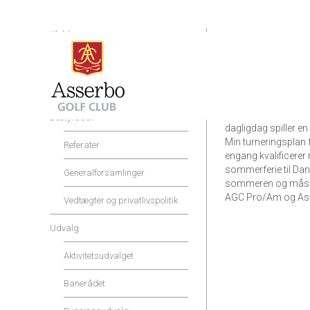
Klubben
Første gang jeg hav
Shop og Service
med mine bedsteforæ
timer og da jeg var 
Priser og rabatter
har trænet hårdt lige
på et junior colleg
Bestyrelsen
dagligdag spiller e
Min turneringsplan f
Referater
engang kvalificerer
sommerferie til Dan
Generalforsamlinger
sommeren og måske 
AGC Pro/Am og As
Vedtægter og privatlivspolitik
Udvalg
Aktivitetsudvalget
Banerådet