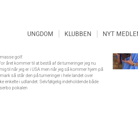
UNGDOM
KLUBBEN
NYT MEDL
de en golf kølle i hånden var da jeg 4 år gammel og var
ldre på golfbanen. Siden da er det blevet til mange
UNGDOM
KLUBBEN
NYT MEDL
13 besluttede jeg mig for at blive seriøs med golfen og
 siden. Lige nu er jeg på mit første år på College i USA
e som hedder Western Texas College hvor jeg i min
n masse golf.
or året kommer til at bestå af de turneringer jeg nu
 mig til når jeg er i USA men når jeg så kommer hjem på
mark så står den på turneringer i hele landet over
enkelte i udlandet. Selvfølgelig indeholdende både
serbo pokalen