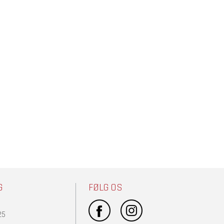
G
FØLG OS
25