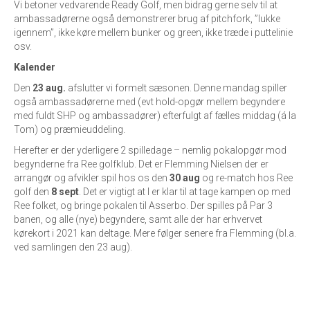
Vi betoner vedvarende Ready Golf, men bidrag gerne selv til at
ambassadørerne også demonstrerer brug af pitchfork, ”lukke
igennem”, ikke køre mellem bunker og green, ikke træde i puttelinie
osv.
Kalender
Den
23 aug.
afslutter vi formelt sæsonen. Denne mandag spiller
også ambassadørerne med (evt hold-opgør mellem begyndere
med fuldt SHP og ambassadører) efterfulgt af fælles middag (á la
Tom) og præmieuddeling.
Herefter er der yderligere 2 spilledage – nemlig pokalopgør mod
begynderne fra Ree golfklub. Det er Flemming Nielsen der er
arrangør og afvikler spil hos os den
30 aug
og re-match hos Ree
golf den
8 sept
. Det er vigtigt at I er klar til at tage kampen op med
Ree folket, og bringe pokalen til Asserbo. Der spilles på Par 3
banen, og alle (nye) begyndere, samt alle der har erhvervet
kørekort i 2021 kan deltage. Mere følger senere fra Flemming (bl.a.
ved samlingen den 23 aug).