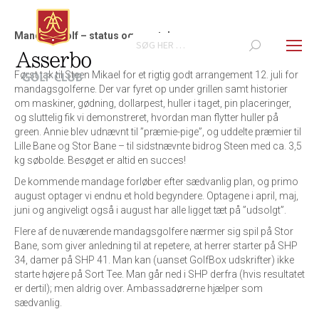
Mandagsgolf – status og events!
Search:
Først tak til Steen Mikael for et rigtig godt arrangement 12. juli for
mandagsgolferne. Der var fyret op under grillen samt historier
om maskiner, gødning, dollarpest, huller i taget, pin placeringer,
og sluttelig fik vi demonstreret, hvordan man flytter huller på
green. Annie blev udnævnt til ”præmie-pige”, og uddelte præmier til
Lille Bane og Stor Bane – til sidstnævnte bidrog Steen med ca. 3,5
kg søbolde. Besøget er altid en succes!
De kommende mandage forløber efter sædvanlig plan, og primo
august optager vi endnu et hold begyndere. Optagene i april, maj,
juni og angiveligt også i august har alle ligget tæt på ”udsolgt”.
Flere af de nuværende mandagsgolfere nærmer sig spil på Stor
Bane, som giver anledning til at repetere, at herrer starter på SHP
34, damer på SHP 41. Man kan (uanset GolfBox udskrifter) ikke
starte højere på Sort Tee. Man går ned i SHP derfra (hvis resultatet
er dertil); men aldrig over. Ambassadørerne hjælper som
sædvanlig.