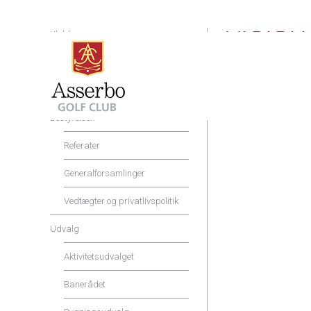
VISIO
Klubben
Shop og Service
Du kan læse referate
Priser og rabatter
Bestyrelsen
Referater
Generalforsamlinger
Vedtægter og privatlivspolitik
Udvalg
Aktivitetsudvalget
Banerådet