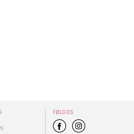
G
FØLG OS
25