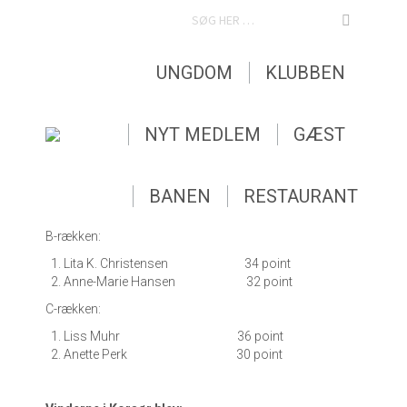
SEARCH:
UNGDOM
KLUBBEN
19 damer spillede stableford i Asserbo, mens 8 spillede
på Korsør golfbane.
NYT MEDLEM
GÆST
Vinderne i Asserbo blev:
A-rækken:
Jutta Martinsen 41 point
BANEN
RESTAURANT
Anette Bredahl Kock 38 point
B-rækken:
Lita K. Christensen 34 point
Anne-Marie Hansen 32 point
C-rækken:
Liss Muhr 36 point
Anette Perk 30 point