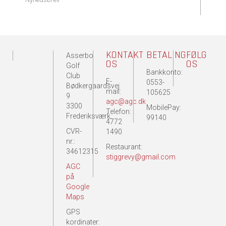
KONTAKT
BETALING
FØLG
Asserbo
OS
OS
Golf
Bankkonto:
Club
E-
0553-
Bødkergaardsvej
mail:
105625
9
agc@agc.dk
3300
MobilePay:
Telefon:
Frederiksværk.
99140
4772
CVR-
1490
nr.:
Restaurant:
34612315
stiggrevy@gmail.com
AGC
på
Google
Maps
GPS
kordinater: