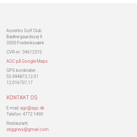
Asserbo Golf Club
Bødkergaardsvej 9
3300 Frederiksværk.
CVR-nr.: 34612315
AGC på Google Maps
GPS kordinater:
55.994873,12.01
12.016707,17
KONTAKT OS
E-mail:
agc@agc.dk
Telefon: 4772 1490
Restaurant:
stiggrevy@gmail.com