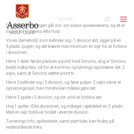
Search:
Danmarksturneringen går ind i sin sidste spilleweekend, og alt er
muligt for klubbens elite hold.
Vores damehold, som befinder sig i 1.division øst, ligger på en
3.plads i puljen, og det kræver nok minimum en sejr for at forblive
i divisionen.
Herre 1 deler første pladsen á point med Simons, dog er Simons
bedst indbyrdes, så for at komme i opryknings spil kræver det 2
sejre, samt at Simons sætter point til.
Herre 2 befinder sig i 3.division, og fører puljen. 2 sejre sikrer et
oprykningsspil, men mindre kan måske gøre det.
Herre 3 spiller i 5.division, og ser ud til at forblive der.
Ung 1 spiller i Elite divisionen, og indtager i øjeblikket en 3. plads.
Med en sejr forbliver holdet i øverste division.
Turnerings info, spillesteder, samt start tider, kan findes på
nedenstående links