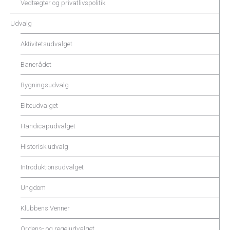
Vedtægter og privatlivspolitik
Udvalg
Aktivitetsudvalget
Banerådet
Bygningsudvalg
Eliteudvalget
Handicapudvalget
Historisk udvalg
Introduktionsudvalget
Ungdom
Klubbens Venner
Ordens- og regeludvalget