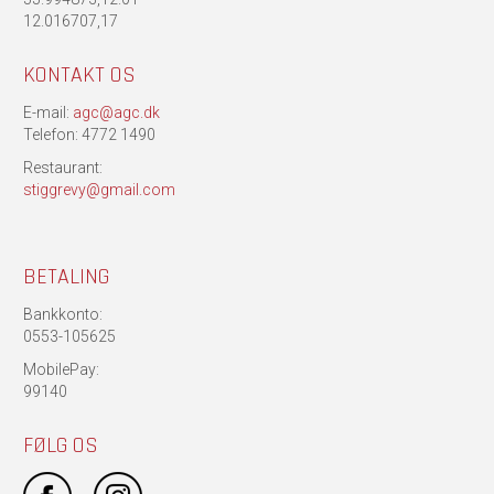
12.016707,17
KONTAKT OS
E-mail:
agc@agc.dk
Telefon: 4772 1490
Restaurant:
stiggrevy@gmail.com
BETALING
Bankkonto:
0553-105625
MobilePay:
99140
FØLG OS