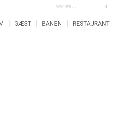
SEARCH:
EM
GÆST
BANEN
RESTAURANT
EM
GÆST
BANEN
RESTAURANT