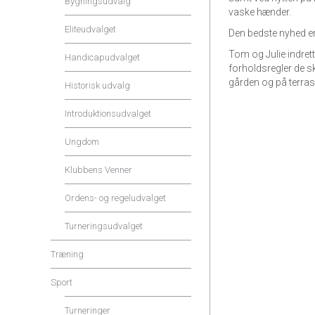
Bygningsudvalg
vaske hænder.
Eliteudvalget
Den bedste nyhed er
Tom og Julie indrett
Handicapudvalget
forholdsregler de s
gården og på terras
Historisk udvalg
Introduktionsudvalget
Ungdom
Klubbens Venner
Ordens- og regeludvalget
Turneringsudvalget
Træning
Sport
Turneringer