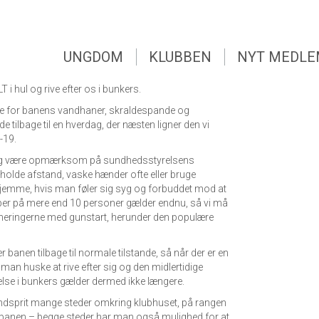
UNGDOM
KLUBBEN
NYT MEDL
UNGDOM
KLUBBEN
NYT MEDL
g endnu engang deres retningslinjer og åbnede for at
T i hul og rive efter os i bunkers.
ne for banens vandhaner, skraldespande og
 tilbage til en hverdag, der næsten ligner den vi
-19.
ig være opmærksom på sundhedsstyrelsens
 holde afstand, vaske hænder ofte eller bruge
hjemme, hvis man føler sig syg og forbuddet mod at
per på mere end 10 personer gælder endnu, så vi må
rneringerne med gunstart, herunder den populære
r banen tilbage til normale tilstande, så når der er en
l man huske at rive efter sig og den midlertidige
lse i bunkers gælder dermed ikke længere.
åndsprit mange steder omkring klubhuset, på rangen
 banen – begge steder har man også mulighed for at