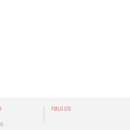
G
FØLG OS
25