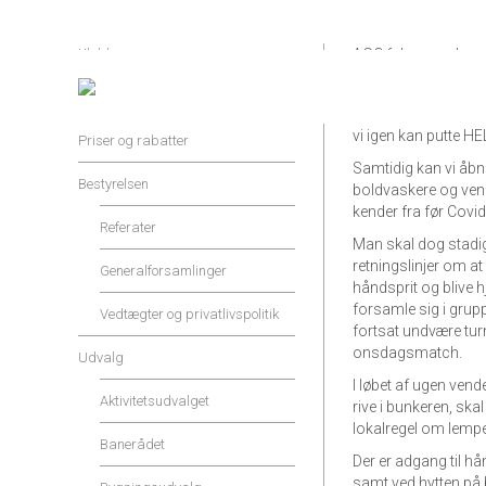
Klubben
AGC følger med
Shop og Service
DGU justerede sønda
vi igen kan putte HEL
Priser og rabatter
Samtidig kan vi åb
Bestyrelsen
boldvaskere og vende
kender fra før Covid
Referater
Man skal dog stad
retningslinjer om at
Generalforsamlinger
håndsprit og blive 
forsamle sig i grup
Vedtægter og privatlivspolitik
fortsat undvære tu
onsdagsmatch.
Udvalg
I løbet af ugen vende
Aktivitetsudvalget
rive i bunkeren, ska
lokalregel om lempe
Banerådet
Der er adgang til h
samt ved hytten på