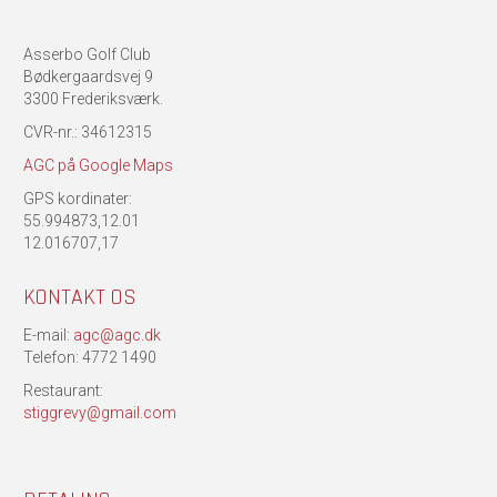
Asserbo Golf Club
Bødkergaardsvej 9
3300 Frederiksværk.
CVR-nr.: 34612315
AGC på Google Maps
GPS kordinater:
55.994873,12.01
12.016707,17
KONTAKT OS
E-mail:
agc@agc.dk
Telefon: 4772 1490
Restaurant:
stiggrevy@gmail.com