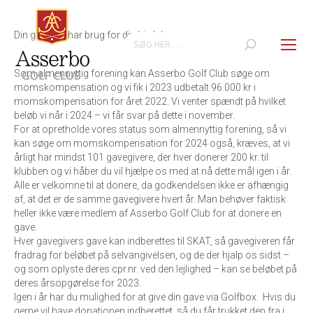
Din golfklub har brug for din hjælp!
Search:
Som almennyttig forening kan Asserbo Golf Club søge om
momskompensation og vi fik i 2023 udbetalt 96.000 kr i
momskompensation for året 2022. Vi venter spændt på hvilket
beløb vi når i 2024 – vi får svar på dette i november.
For at opretholde vores status som almennyttig forening, så vi
kan søge om momskompensation for 2024 også, kræves, at vi
årligt har mindst 101 gavegivere, der hver donerer 200 kr. til
klubben og vi håber du vil hjælpe os med at nå dette mål igen i år.
Alle er velkomne til at donere, da godkendelsen ikke er afhængig
af, at det er de samme gavegivere hvert år. Man behøver faktisk
heller ikke være medlem af Asserbo Golf Club for at donere en
gave.
Hver gavegivers gave kan indberettes til SKAT, så gavegiveren får
fradrag for beløbet på selvangivelsen, og de der hjalp os sidst –
og som oplyste deres cpr.nr. ved den lejlighed – kan se beløbet på
deres årsopgørelse for 2023.
Igen i år har du mulighed for at give din gave via Golfbox. Hvis du
gerne vil have donationen indberettet, så du får trukket den fra i