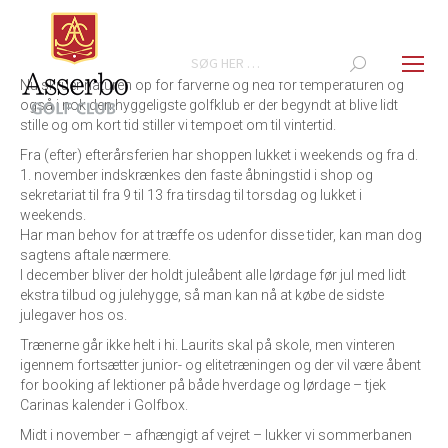
Search:
Nu skruer naturen op for farverne og ned for temperaturen og
også i nok den hyggeligste golfklub er der begyndt at blive lidt
stille og om kort tid stiller vi tempoet om til vintertid.
Fra (efter) efterårsferien har shoppen lukket i weekends og fra d.
1. november indskrænkes den faste åbningstid i shop og
sekretariat til fra 9 til 13 fra tirsdag til torsdag og lukket i
weekends.
Har man behov for at træffe os udenfor disse tider, kan man dog
sagtens aftale nærmere.
I december bliver der holdt juleåbent alle lørdage før jul med lidt
ekstra tilbud og julehygge, så man kan nå at købe de sidste
julegaver hos os.
Trænerne går ikke helt i hi. Laurits skal på skole, men vinteren
igennem fortsætter junior- og elitetræningen og der vil være åbent
for booking af lektioner på både hverdage og lørdage – tjek
Carinas kalender i Golfbox.
Midt i november – afhængigt af vejret – lukker vi sommerbanen