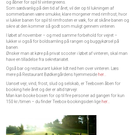
og åbner for spil til vintergreens.
Som sædvanlig på den tid af året, vil der op til lukningen af
sommerbanen være smukke, klare morgener med rimfrost, hvor
vi lukker banen for spil til rimfrosten er væk, for at skåne banen og
sikre at den kommer så godt som muligt gennem vinteren.
I løbet af november – og med samme forbehold for vejret –
lukker vi også for boldsamling på rangen og buggykørsel på
banen.
Ønsker man at køre på privat scooter i løbet af vinteren, skal man
have en tilladelse fra sekretariatet.
Også bar og restaurant lukker lidt ned hen over vinteren. Læs
mere på Restaurant Bødkergårdens hjemmeside
her…
Uanset vejr, vind, frost, slud og selskab, er Teeboxen åben for
booking hele året og der er altid tørvejr.
Man kan booke boxen for op til fire personer ad gangen for kun
150 kr./timen – du finder Teebox-bookingsiden lige
her…