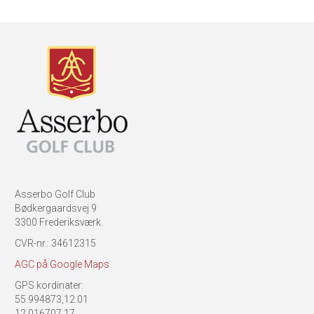
Asserbo Golf Club
Bødkergaardsvej 9
3300 Frederiksværk.
CVR-nr.: 34612315
AGC på Google Maps
GPS kordinater:
55.994873,12.01
12.016707,17