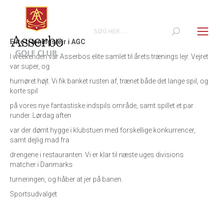
Search:
Elite træningslejr i AGC
I weekenden var Asserbos elite samlet til årets trænings lejr. Vejret
var super, og
humøret højt. Vi fik banket rusten af, trænet både det lange spil, og
korte spil
på vores nye fantastiske indspils område, samt spillet et par
runder. Lørdag aften
var der dømt hygge i klubstuen med forskellige konkurrencer,
samt dejlig mad fra
drengene i restauranten. Vi er klar til næste uges divisions
matcher i Danmarks
turneringen, og håber at jer på banen.
Sportsudvalget