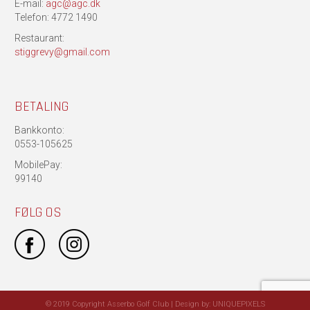
E-mail:
agc@agc.dk
Telefon: 4772 1490
Restaurant:
stiggrevy@gmail.com
BETALING
Bankkonto:
0553-105625
MobilePay:
99140
FØLG OS
© 2019 Copyright Asserbo Golf Club | Design by:
UNIQUEPIXELS