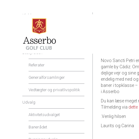
Klubben
Skal du med på vores
Shop og Service
Vi glæder os meget t
Priser og rabatter
ligger mellem de 2 ba
Træningsområdet give
Bestyrelsen
Novo Sancti Petri er
Referater
gamle by Cádiz. Omr
dejlige vejr og sin
Generalforsamlinger
endelig med ned og
baner i topklasse –
Vedtægter og privatlivspolitik
i Asserbo
Du kan læse meget
Udvalg
Tilmelding via
dette 
Aktivitetsudvalget
.Venlig hilsen
Laurits og Carina
Banerådet