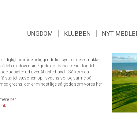
UNGDOM
KLUBBEN
NYT MEDL
NOVO
 tur til Spanien, Novo Sancti Petri?
UNGDOM
KLUBBEN
NYT MEDL
il at komme til dette anbefalede sted, hvor vores hotel
ner vi skal spille på.
r mulighed for at alle dele af spille kan trænes.
 et dejligt område beliggende lidt syd for den smukke
ådet er, udover sine gode golfbaner, kendt for det
e gode udsigter ud over Atlanterhavet. Så kom da
 få startet sæsonen op i sydens sol og varme på
 med greens, der er mindst lige så gode som vores her
 mere
her
link