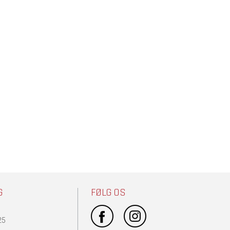
G
FØLG OS
25