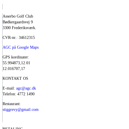
Asserbo Golf Club
Bødkergaardsvej 9
3300 Frederiksværk.
CVR-nr.: 34612315
AGC på Google Maps
GPS kordinater:
55.994873,12.01
12.016707,17
KONTAKT OS
E-mail:
agc@agc.dk
Telefon: 4772 1490
Restaurant:
stiggrevy@gmail.com