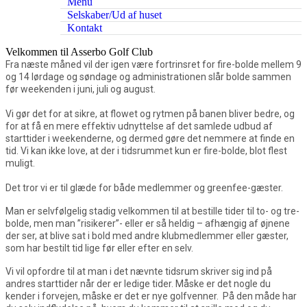
Menu
Selskaber/Ud af huset
Kontakt
Velkommen til Asserbo Golf Club
Fra næste måned vil der igen være fortrinsret for fire-bolde mellem 9
og 14 lørdage og søndage og administrationen slår bolde sammen
før weekenden i juni, juli og august.
Vi gør det for at sikre, at flowet og rytmen på banen bliver bedre, og
for at få en mere effektiv udnyttelse af det samlede udbud af
starttider i weekenderne, og dermed gøre det nemmere at finde en
tid. Vi kan ikke love, at der i tidsrummet kun er fire-bolde, blot flest
muligt.
Det tror vi er til glæde for både medlemmer og greenfee-gæster.
Man er selvfølgelig stadig velkommen til at bestille tider til to- og tre-
bolde, men man ”risikerer”- eller er så heldig – afhængig af øjnene
der ser, at blive sat i bold med andre klubmedlemmer eller gæster,
som har bestilt tid lige før eller efter en selv.
Vi vil opfordre til at man i det nævnte tidsrum skriver sig ind på
andres starttider når der er ledige tider. Måske er det nogle du
kender i forvejen, måske er det er nye golfvenner. På den måde har