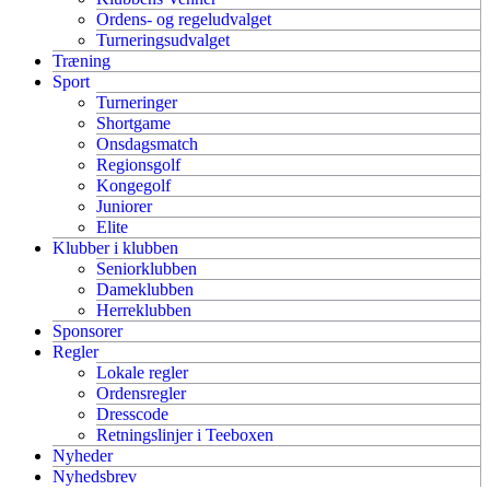
Ordens- og regeludvalget
Turneringsudvalget
Træning
Sport
Turneringer
Shortgame
Onsdagsmatch
Regionsgolf
Kongegolf
Juniorer
Elite
Klubber i klubben
Seniorklubben
Dameklubben
Herreklubben
Sponsorer
Regler
Lokale regler
Ordensregler
Dresscode
Retningslinjer i Teeboxen
Nyheder
Nyhedsbrev