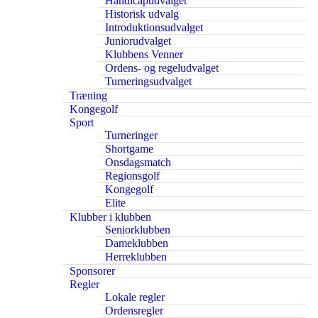
Handicapudvalget
Historisk udvalg
Introduktionsudvalget
Juniorudvalget
Klubbens Venner
Ordens- og regeludvalget
Turneringsudvalget
Træning
Kongegolf
Sport
Turneringer
Shortgame
Onsdagsmatch
Regionsgolf
Kongegolf
Elite
Klubber i klubben
Seniorklubben
Dameklubben
Herreklubben
Sponsorer
Regler
Lokale regler
Ordensregler