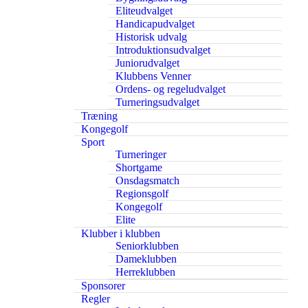
Eliteudvalget
Handicapudvalget
Historisk udvalg
Introduktionsudvalget
Juniorudvalget
Klubbens Venner
Ordens- og regeludvalget
Turneringsudvalget
Træning
Kongegolf
Sport
Turneringer
Shortgame
Onsdagsmatch
Regionsgolf
Kongegolf
Elite
Klubber i klubben
Seniorklubben
Dameklubben
Herreklubben
Sponsorer
Regler