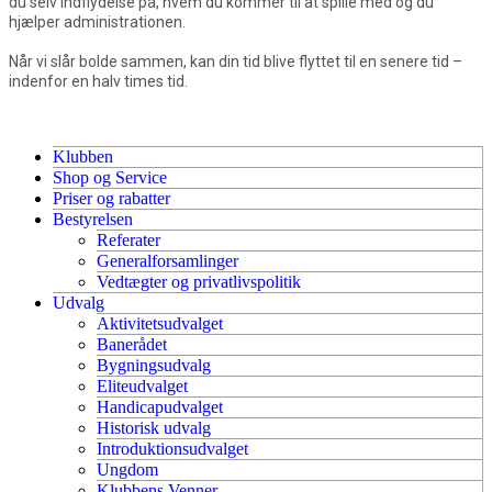
du selv indflydelse på, hvem du kommer til at spille med og du
hjælper administrationen.
Når vi slår bolde sammen, kan din tid blive flyttet til en senere tid –
indenfor en halv times tid.
Klubben
Shop og Service
Priser og rabatter
Bestyrelsen
Referater
Generalforsamlinger
Vedtægter og privatlivspolitik
Udvalg
Aktivitetsudvalget
Banerådet
Bygningsudvalg
Eliteudvalget
Handicapudvalget
Historisk udvalg
Introduktionsudvalget
Ungdom
Klubbens Venner