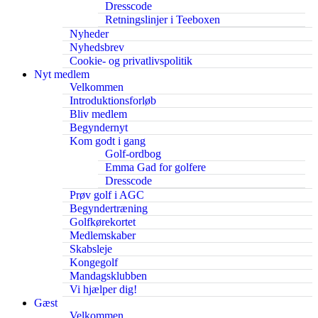
Dresscode
Retningslinjer i Teeboxen
Nyheder
Nyhedsbrev
Cookie- og privatlivspolitik
Nyt medlem
Velkommen
Introduktionsforløb
Bliv medlem
Begyndernyt
Kom godt i gang
Golf-ordbog
Emma Gad for golfere
Dresscode
Prøv golf i AGC
Begyndertræning
Golfkørekortet
Medlemskaber
Skabsleje
Kongegolf
Mandagsklubben
Vi hjælper dig!
Gæst
Velkommen