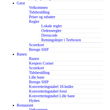
Gæst
Velkommen
Tidsbestilling
Priser og rabatter
Regler
Lokale regler
Ordensregler
Dresscode
Retningslinjer i Teeboxen
Scorekort
Beregn SHP
Banen
Banen
Keepers Corner
Scorekort
Tidsbestilling
Lille bane
Beregn SHP
Konverteringstabel 18-huller
Konverteringstabel forni
Konverteringstabel Lille bane
Hytten
Restaurant
Velkommen