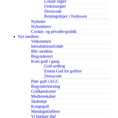
Lokale regler
Ordensregler
Dresscode
Retningslinjer i Teeboxen
Nyheder
Nyhedsbrev
Cookie- og privatlivspolitik
Nyt medlem
Velkommen
Introduktionsforløb
Bliv medlem
Begyndernyt
Kom godt i gang
Golf-ordbog
Emma Gad for golfere
Dresscode
Prøv golf i AGC
Begyndertræning
Golfkørekortet
Medlemskaber
Skabsleje
Kongegolf
Mandagsklubben
Vi hjælper dig!