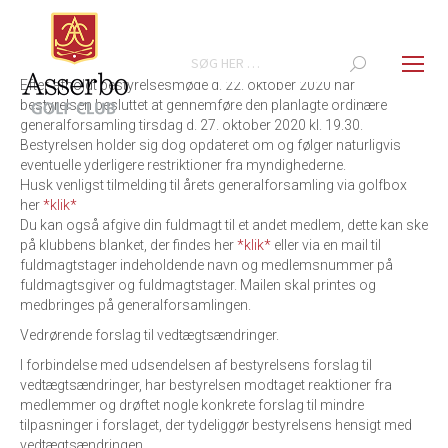
Search:
Efter afholdt bestyrelsesmøde d. 22. oktober 2020 har
bestyrelsen besluttet at gennemføre den planlagte ordinære
generalforsamling tirsdag d. 27. oktober 2020 kl. 19.30.
Bestyrelsen holder sig dog opdateret om og følger naturligvis
eventuelle yderligere restriktioner fra myndighederne.
Husk venligst tilmelding til årets generalforsamling via golfbox
her
*klik*
Du kan også afgive din fuldmagt til et andet medlem, dette kan ske
på klubbens blanket, der findes her
*klik*
eller via en mail til
fuldmagtstager indeholdende navn og medlemsnummer på
fuldmagtsgiver og fuldmagtstager. Mailen skal printes og
medbringes på generalforsamlingen.
Vedrørende forslag til vedtægtsændringer.
I forbindelse med udsendelsen af bestyrelsens forslag til
vedtægtsændringer, har bestyrelsen modtaget reaktioner fra
medlemmer og drøftet nogle konkrete forslag til mindre
tilpasninger i forslaget, der tydeliggør bestyrelsens hensigt med
vedtægtsændringen.