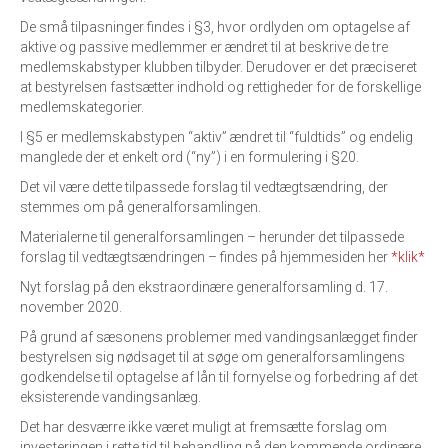
De små tilpasninger findes i §3, hvor ordlyden om optagelse af
aktive og passive medlemmer er ændret til at beskrive de tre
medlemskabstyper klubben tilbyder. Derudover er det præciseret
at bestyrelsen fastsætter indhold og rettigheder for de forskellige
medlemskategorier.
I §5 er medlemskabstypen “aktiv” ændret til “fuldtids” og endelig
manglede der et enkelt ord (“ny”) i en formulering i §20.
Det vil være dette tilpassede forslag til vedtægtsændring, der
stemmes om på generalforsamlingen.
Materialerne til generalforsamlingen – herunder det tilpassede
forslag til vedtægtsændringen – findes på hjemmesiden her
*klik*
Nyt forslag på den ekstraordinære generalforsamling d. 17.
november 2020.
På grund af sæsonens problemer med vandingsanlægget finder
bestyrelsen sig nødsaget til at søge om generalforsamlingens
godkendelse til optagelse af lån til fornyelse og forbedring af det
eksisterende vandingsanlæg.
Det har desværre ikke været muligt at fremsætte forslag om
investeringen i rette tid til behandling på den kommende ordinære