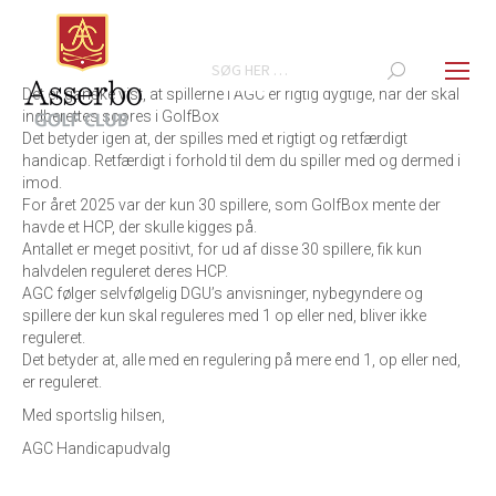
Search:
Det er ganske vist, at spillerne i AGC er rigtig dygtige, når der skal
indberettes scores i GolfBox
Det betyder igen at, der spilles med et rigtigt og retfærdigt
handicap. Retfærdigt i forhold til dem du spiller med og dermed i
imod.
For året 2025 var der kun 30 spillere, som GolfBox mente der
havde et HCP, der skulle kigges på.
Antallet er meget positivt, for ud af disse 30 spillere, fik kun
halvdelen reguleret deres HCP.
AGC følger selvfølgelig DGU’s anvisninger, nybegyndere og
spillere der kun skal reguleres med 1 op eller ned, bliver ikke
reguleret.
Det betyder at, alle med en regulering på mere end 1, op eller ned,
er reguleret.
Med sportslig hilsen,
AGC Handicapudvalg