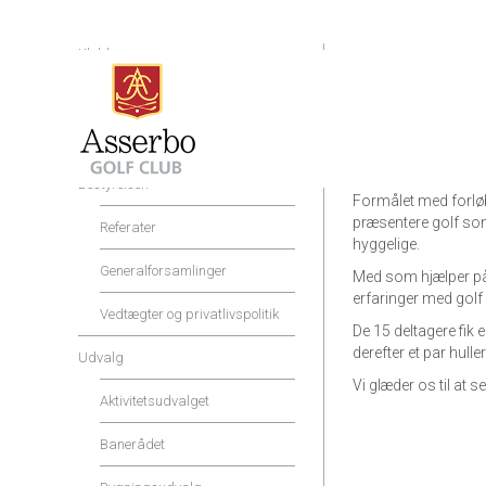
Klubben
I onsdags tog 15 gol
Shop og Service
Forløbet er blevet t
Priser og rabatter
kommunens sundhed
hjerteforeningen.
Bestyrelsen
Formålet med forløbe
præsentere golf so
Referater
hyggelige.
Generalforsamlinger
Med som hjælper på 
erfaringer med golf 
Vedtægter og privatlivspolitik
De 15 deltagere fik 
derefter et par huller
Udvalg
Vi glæder os til at s
Aktivitetsudvalget
Banerådet