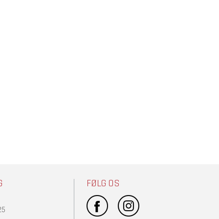
G
FØLG OS
25