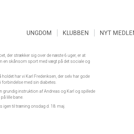
UNGDOM
KLUBBEN
NYT MEDL
finteresserede hul på et golfforløb for kronisk syge.
UNGDOM
KLUBBEN
NYT MEDL
il i et samarbejde mellem Asserbo Golf Club, DGU,
sforvaltning, diabetesforeningen og
t, der strækker sig over de næste 6 uger, er at
m en skånsom sport med vægt på det sociale og
holdet har vi Karl Frederiksen, der selv har gode
i forbindelse med sin diabetes.
en grundig instruktion af Andreas og Karl og spillede
 på lille bane.
es igen til træning onsdag d. 18. maj.