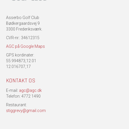
Asserbo Golf Club
Bødkergaardsvej 9
3300 Frederiksværk.
CVR-nr.: 34612315
AGC på Google Maps
GPS kordinater:
55.994873,12.01
12.016707,17
KONTAKT OS
E-mail:
agc@agc.dk
Telefon: 4772 1490
Restaurant:
stiggrevy@gmail.com