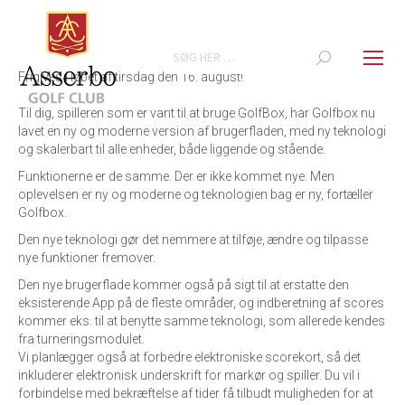
Search:
Frigives i løbet af tirsdag den 16. august!
Til dig, spilleren som er vant til at bruge GolfBox, har Golfbox nu
lavet en ny og moderne version af brugerfladen, med ny teknologi
og skalerbart til alle enheder, både liggende og stående.
Funktionerne er de samme. Der er ikke kommet nye. Men
oplevelsen er ny og moderne og teknologien bag er ny, fortæller
Golfbox.
Den nye teknologi gør det nemmere at tilføje, ændre og tilpasse
nye funktioner fremover.
Den nye brugerflade kommer også på sigt til at erstatte den
eksisterende App på de fleste områder, og indberetning af scores
kommer eks. til at benytte samme teknologi, som allerede kendes
fra turneringsmodulet.
Vi planlægger også at forbedre elektroniske scorekort, så det
inkluderer elektronisk underskrift for markør og spiller. Du vil i
forbindelse med bekræftelse af tider få tilbudt muligheden for at