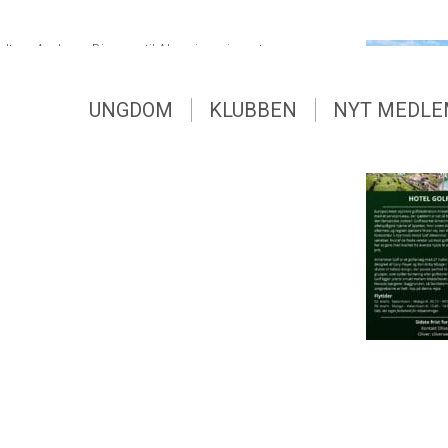
t og Andreas Bjerrum til Almerimar i marts, se mere
UNGDOM
KLUBBEN
NYT MEDL
mar Mar24 (2)
UNGDOM
KLUBBEN
NYT MEDL