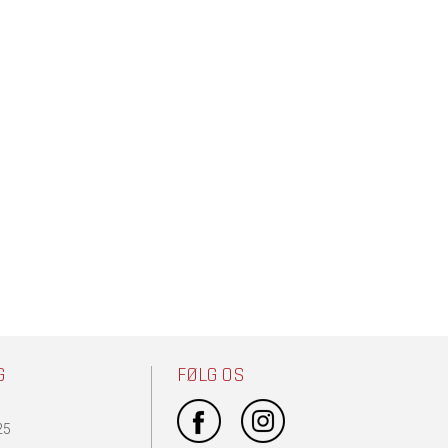
G
FØLG OS
25