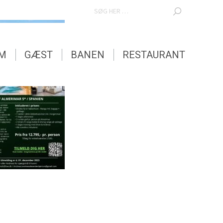
SEARCH:
EM
GÆST
BANEN
RESTAURANT
EM
GÆST
BANEN
RESTAURANT