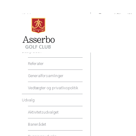
Klubben
Tag med Oliver Wend
OliverWendt Almeri
Shop og Service
Priser og rabatter
Bestyrelsen
Referater
Generalforsamlinger
Vedtægter og privatlivspolitik
Udvalg
Aktivitetsudvalget
Banerådet