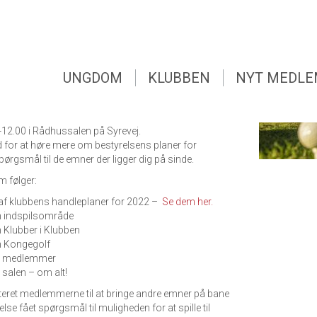
UNGDOM
KLUBBEN
NYT MEDL
et med materialer og baggrundsstof – se nederst i
UNGDOM
KLUBBEN
NYT MEDL
bo Golf Club inviterer til medlemsmøde lørdag d. 15.
-12.00 i Rådhussalen på Syrevej.
 for at høre mere om bestyrelsens planer for
ørgsmål til de emner der ligger dig på sinde.
 følger:
klubbens handleplaner for 2022 –
Se dem her.
 indspilsområde
Klubber i Klubben
 Kongegolf
a medlemmer
alen – om alt!
iteret medlemmerne til at bringe andre emner på bane
lse fået spørgsmål til muligheden for at spille til