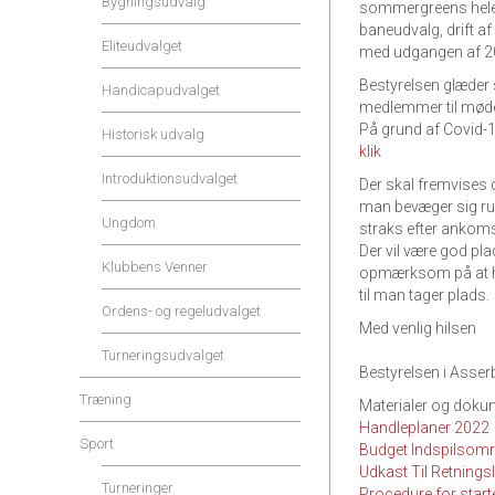
Bygningsudvalg
sommergreens hele å
baneudvalg, drift a
Eliteudvalget
med udgangen af 202
Bestyrelsen glæder 
Handicapudvalget
medlemmer til møde
På grund af Covid-19
Historisk udvalg
klik
Introduktionsudvalget
Der skal fremvises
man bevæger sig run
Ungdom
straks efter ankoms
Der vil være god pl
Klubbens Venner
opmærksom på at ho
til man tager plads.
Ordens- og regeludvalget
Med venlig hilsen
Turneringsudvalget
Bestyrelsen i Asser
Træning
Materialer og dokum
Handleplaner 2022
Sport
Budget Indspilsom
Udkast Til Retningsl
Turneringer
Procedure for start