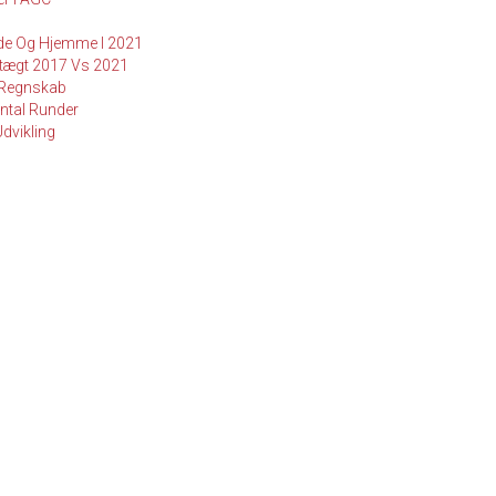
de Og Hjemme I 2021
tægt 2017 Vs 2021
 Regnskab
ntal Runder
dvikling