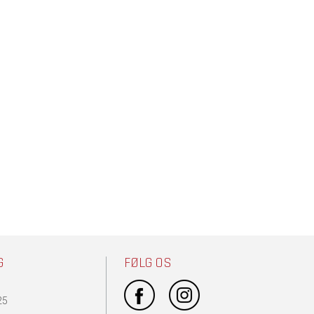
G
FØLG OS
25