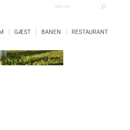
SEARCH:
EM
GÆST
BANEN
RESTAURANT
EM
GÆST
BANEN
RESTAURANT