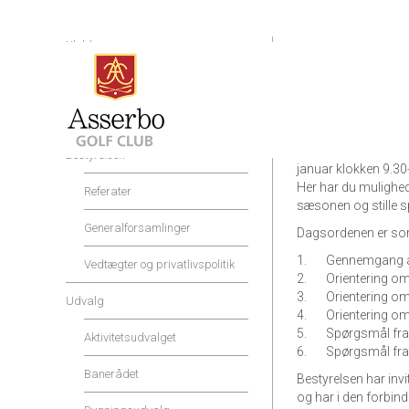
Klubben
Artiklen er opdater
Shop og Service
artiklen.
Priser og rabatter
Kære medlemmer,
Bestyrelsen i Asser
Bestyrelsen
januar klokken 9.30
Her har du mulighed
Referater
sæsonen og stille sp
Generalforsamlinger
Dagsordenen er som
1. Gennemgang af 
Vedtægter og privatlivspolitik
2. Orientering om
3. Orientering om 
Udvalg
4. Orientering om
5. Spørgsmål fr
Aktivitetsudvalget
6. Spørgsmål fra s
Banerådet
Bestyrelsen har inv
og har i den forbinde