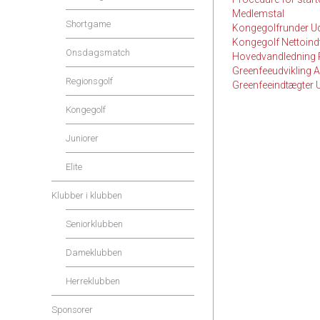
Medlemstal
Shortgame
Kongegolfrunder U
Kongegolf Nettoind
Onsdagsmatch
Hovedvandledning
Greenfeeudvikling A
Regionsgolf
Greenfeeindtægter U
Kongegolf
Juniorer
Elite
Klubber i klubben
Seniorklubben
Dameklubben
Herreklubben
Sponsorer