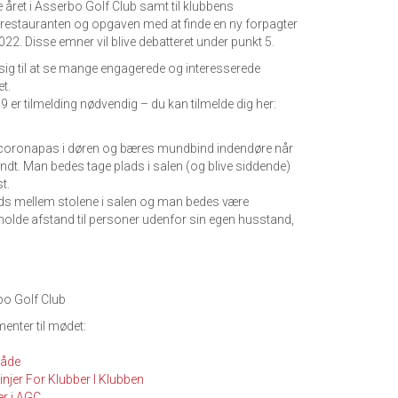
ret i Asserbo Golf Club samt til klubbens
f restauranten og opgaven med at finde en ny forpagter
2. Disse emner vil blive debatteret under punkt 5.
sig til at se mange engagerede og interesserede
t.
 er tilmelding nødvendig – du kan tilmelde dig her:
 coronapas i døren og bæres mundbind indendøre når
dt. Man bedes tage plads i salen (og blive siddende)
t.
ads mellem stolene i salen og man bedes være
lde afstand til personer udenfor sin egen husstand,
bo Golf Club
enter til mødet:
råde
injer For Klubber I Klubben
er i AGC