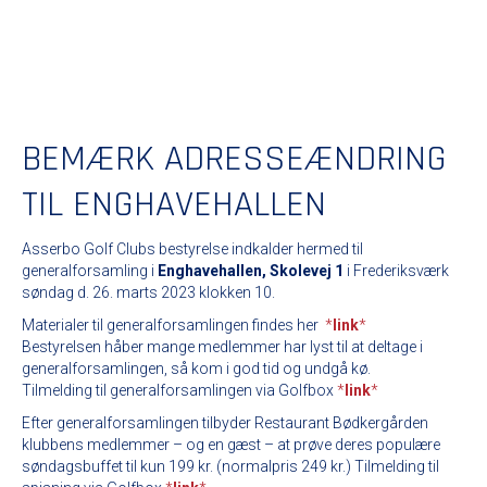
BEMÆRK ADRESSEÆNDRING
TIL ENGHAVEHALLEN
Asserbo Golf Clubs bestyrelse indkalder hermed til
generalforsamling i
Enghavehallen, Skolevej 1
i Frederiksværk
søndag d. 26. marts 2023 klokken 10.
Materialer til generalforsamlingen findes her
*
link
*
Bestyrelsen håber mange medlemmer har lyst til at deltage i
generalforsamlingen, så kom i god tid og undgå kø.
Tilmelding til generalforsamlingen via Golfbox
*
link
*
Efter generalforsamlingen tilbyder Restaurant Bødkergården
klubbens medlemmer – og en gæst – at prøve deres populære
søndagsbuffet til kun 199 kr. (normalpris 249 kr.) Tilmelding til