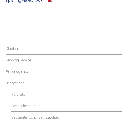
spisning via Golfbox
*
link
*
Klubben
Shop og Service
Priser og rabatter
Bestyrelsen
Referater
Generalforsamlinger
Vedtægter og privatlivspolitik