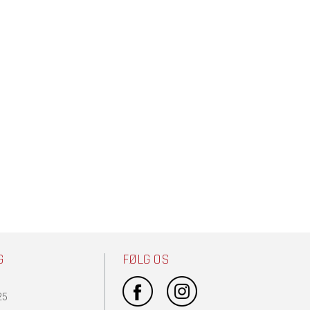
G
FØLG OS
25