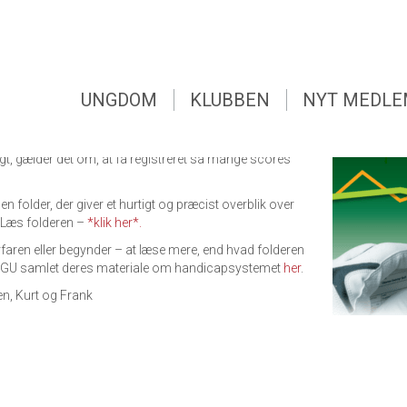
UNGDOM
KLUBBEN
NYT MEDL
mergren kan du igen registrere din score i
UNGDOM
KLUBBEN
NYT MEDL
 9 eller 18 huller og registrere sin score. Husk at få din
nde samme dag. For at opnå et så retvisende
, gælder det om, at få registreret så mange scores
n folder, der giver et hurtigt og præcist overblik over
 Læs folderen –
*klik her*.
aren eller begynder – at læse mere, end hvad folderen
 DGU samlet deres materiale om handicapsystemet
her
.
en, Kurt og Frank