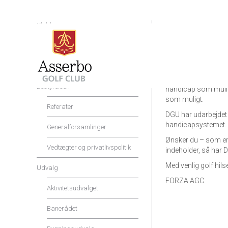
Klubben
Med åbningen af som
Shop og Service
Golfboks.
Priser og rabatter
Alle kan spille enten
markør til at godke
Bestyrelsen
handicap som muligt
som muligt.
Referater
DGU har udarbejdet e
handicapsystemet.
Generalforsamlinger
Ønsker du – som erf
Vedtægter og privatlivspolitik
indeholder, så har
Med venlig golf hils
Udvalg
FORZA AGC
Aktivitetsudvalget
Banerådet