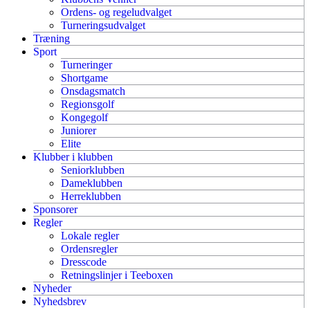
Ordens- og regeludvalget
Turneringsudvalget
Træning
Sport
Turneringer
Shortgame
Onsdagsmatch
Regionsgolf
Kongegolf
Juniorer
Elite
Klubber i klubben
Seniorklubben
Dameklubben
Herreklubben
Sponsorer
Regler
Lokale regler
Ordensregler
Dresscode
Retningslinjer i Teeboxen
Nyheder
Nyhedsbrev