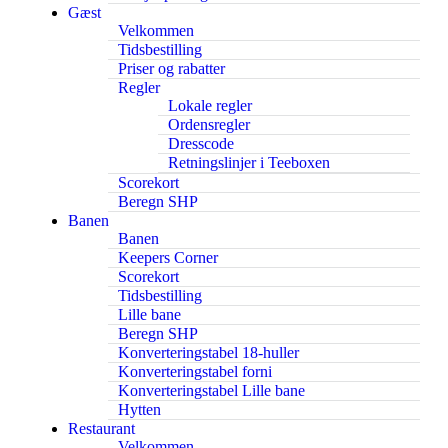
Gæst
Velkommen
Tidsbestilling
Priser og rabatter
Regler
Lokale regler
Ordensregler
Dresscode
Retningslinjer i Teeboxen
Scorekort
Beregn SHP
Banen
Banen
Keepers Corner
Scorekort
Tidsbestilling
Lille bane
Beregn SHP
Konverteringstabel 18-huller
Konverteringstabel forni
Konverteringstabel Lille bane
Hytten
Restaurant
Velkommen