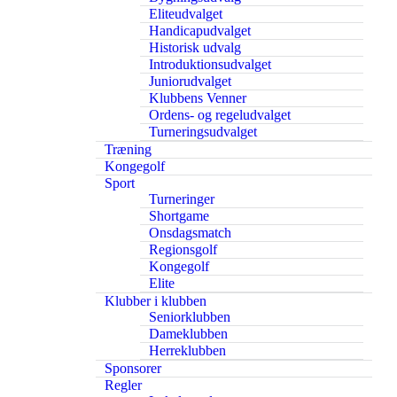
Eliteudvalget
Handicapudvalget
Historisk udvalg
Introduktionsudvalget
Juniorudvalget
Klubbens Venner
Ordens- og regeludvalget
Turneringsudvalget
Træning
Kongegolf
Sport
Turneringer
Shortgame
Onsdagsmatch
Regionsgolf
Kongegolf
Elite
Klubber i klubben
Seniorklubben
Dameklubben
Herreklubben
Sponsorer
Regler