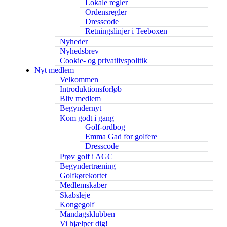
Lokale regler
Ordensregler
Dresscode
Retningslinjer i Teeboxen
Nyheder
Nyhedsbrev
Cookie- og privatlivspolitik
Nyt medlem
Velkommen
Introduktionsforløb
Bliv medlem
Begyndernyt
Kom godt i gang
Golf-ordbog
Emma Gad for golfere
Dresscode
Prøv golf i AGC
Begyndertræning
Golfkørekortet
Medlemskaber
Skabsleje
Kongegolf
Mandagsklubben
Vi hjælper dig!