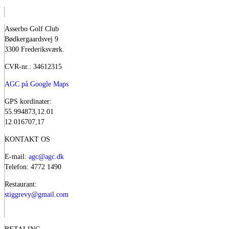
Asserbo Golf Club
Bødkergaardsvej 9
3300 Frederiksværk.
CVR-nr.: 34612315
AGC på Google Maps
GPS kordinater:
55.994873,12.01
12.016707,17
KONTAKT OS
E-mail:
agc@agc.dk
Telefon: 4772 1490
Restaurant:
stiggrevy@gmail.com