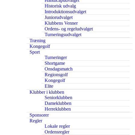
Handicapudvalget
Historisk udvalg
Introduktionsudvalget
Juniorudvalget
Klubbens Venner
Ordens- og regeludvalget
Turneringsudvalget
Træning
Kongegolf
Sport
Turneringer
Shortgame
Onsdagsmatch
Regionsgolf
Kongegolf
Elite
Klubber i klubben
Seniorklubben
Dameklubben
Herreklubben
Sponsorer
Regler
Lokale regler
Ordensregler