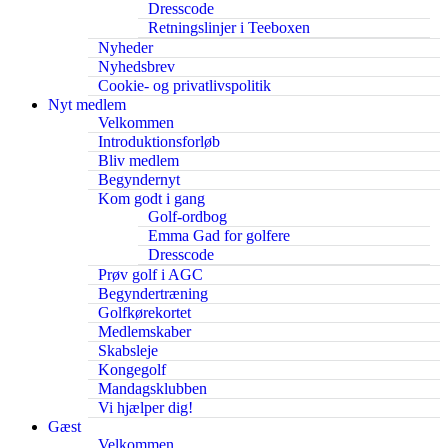
Dresscode
Retningslinjer i Teeboxen
Nyheder
Nyhedsbrev
Cookie- og privatlivspolitik
Nyt medlem
Velkommen
Introduktionsforløb
Bliv medlem
Begyndernyt
Kom godt i gang
Golf-ordbog
Emma Gad for golfere
Dresscode
Prøv golf i AGC
Begyndertræning
Golfkørekortet
Medlemskaber
Skabsleje
Kongegolf
Mandagsklubben
Vi hjælper dig!
Gæst
Velkommen