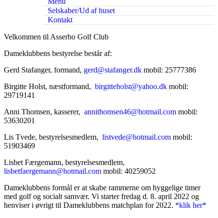
Menu
Selskaber/Ud af huset
Kontakt
Velkommen til Asserbo Golf Club
Dameklubbens bestyrelse består af:
Gerd Stafanger, formand,
gerd@stafanger.dk
mobil: 25777386
Birgitte Holst, næstformand,
birgitteholst@yahoo.dk
mobil:
29719141
Anni Thomsen, kasserer,
annithomsen46@hotmail.com
mobil:
53630201
Lis Tvede, bestyrelsesmedlem,
listvede@hotmail.com
mobil:
51903469
Lisbet Færgemann, bestyrelsesmedlem,
lisbetfaergemann@hotmail.com
mobil: 40259052
Dameklubbens formål er at skabe rammerne om hyggelige timer
med golf og socialt samvær. Vi starter fredag d. 8. april 2022 og
henviser i øvrigt til Dameklubbens matchplan for 2022.
*klik her*