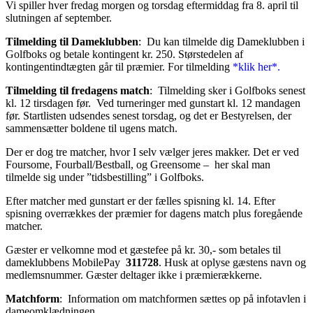
Vi spiller hver fredag morgen og torsdag eftermiddag fra 8. april til
slutningen af september.
Tilmelding til Dameklubben
: Du kan tilmelde dig Dameklubben i
Golfboks og betale kontingent kr. 250. Størstedelen af
kontingentindtægten går til præmier. For tilmelding
*klik her*.
Tilmelding til fredagens match
: Tilmelding sker i Golfboks senest
kl. 12 tirsdagen før. Ved turneringer med gunstart kl. 12 mandagen
før. Startlisten udsendes senest torsdag, og det er Bestyrelsen, der
sammensætter boldene til ugens match.
Der er dog tre matcher, hvor I selv vælger jeres makker. Det er ved
Foursome, Fourball/Bestball, og Greensome – her skal man
tilmelde sig under ”tidsbestilling” i Golfboks.
Efter matcher med gunstart er der fælles spisning kl. 14. Efter
spisning overrækkes der præmier for dagens match plus foregående
matcher.
Gæster er velkomne mod et gæstefee på kr. 30,- som betales til
dameklubbens MobilePay
311728
. Husk at oplyse gæstens navn og
medlemsnummer. Gæster deltager ikke i præmierækkerne.
Matchform
: Information om matchformen sættes op på infotavlen i
dameomklædningen.