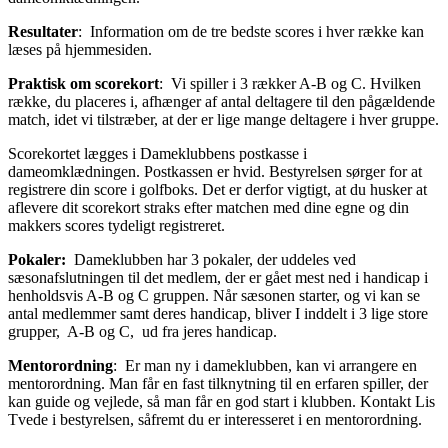
Resultater
: Information om de tre bedste scores i hver række kan
læses på hjemmesiden.
Praktisk om scorekort
: Vi spiller i 3 rækker A-B og C. Hvilken
række, du placeres i, afhænger af antal deltagere til den pågældende
match, idet vi tilstræber, at der er lige mange deltagere i hver gruppe.
Scorekortet lægges i Dameklubbens postkasse i
dameomklædningen. Postkassen er hvid. Bestyrelsen sørger for at
registrere din score i golfboks. Det er derfor vigtigt, at du husker at
aflevere dit scorekort straks efter matchen med dine egne og din
makkers scores tydeligt registreret.
Pokaler:
Dameklubben har 3 pokaler, der uddeles ved
sæsonafslutningen til det medlem, der er gået mest ned i handicap i
henholdsvis A-B og C gruppen. Når sæsonen starter, og vi kan se
antal medlemmer samt deres handicap, bliver I inddelt i 3 lige store
grupper, A-B og C, ud fra jeres handicap.
Mentorordning
: Er man ny i dameklubben, kan vi arrangere en
mentorordning. Man får en fast tilknytning til en erfaren spiller, der
kan guide og vejlede, så man får en god start i klubben. Kontakt Lis
Tvede i bestyrelsen, såfremt du er interesseret i en mentorordning.