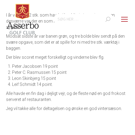
I år var der 12 stk. som havde tilmeldt sig turneringen, men
Search:
desværre var der en som måtte melde afbud på grund af
sygdom.
Modsat sidste år var banen grøn, og tre bolde blev sendt på den
svære opgave, som det er at spille for ni med tre stk. værktøj i
baggen.
Der blev scoret meget forskelligt og vinderne blev flg.
Peter Jacobsen 19 point
Peter C. Rasmussen 15 point
Leon Skinbjerg 15 point
Leif Schmidt 14 point.
Alle havde en fin dag i dejligt vejr, og de fleste nød en god frokost
serveret af restauranten.
Jeg vil takke alle for deltagelsen og ønske en god vintersæson.