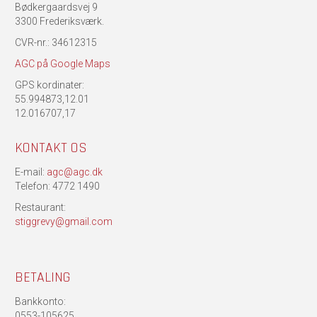
Bødkergaardsvej 9
3300 Frederiksværk.
CVR-nr.: 34612315
AGC på Google Maps
GPS kordinater:
55.994873,12.01
12.016707,17
KONTAKT OS
E-mail:
agc@agc.dk
Telefon: 4772 1490
Restaurant:
stiggrevy@gmail.com
BETALING
Bankkonto:
0553-105625