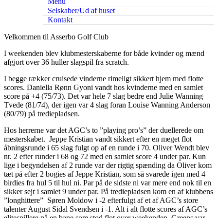
Menu
Selskaber/Ud af huset
Kontakt
Velkommen til Asserbo Golf Club
I weekenden blev klubmesterskaberne for både kvinder og mænd
afgjort over 36 huller slagspil fra scratch.
I begge rækker cruisede vinderne rimeligt sikkert hjem med flotte
scores. Daniella Rønn Gyoni vandt hos kvinderne med en samlet
score på +4 (75/73). Det var hele 7 slag bedre end Julie Wanning
Tvede (81/74), der igen var 4 slag foran Louise Wanning Anderson
(80/79) på trediepladsen.
Hos herrerne var det AGC’s to ”playing pro’s” der duellerede om
mesterskabet. Jeppe Kristian vandt sikkert efter en meget flot
åbningsrunde i 65 slag fulgt op af en runde i 70. Oliver Wendt blev
nr. 2 efter runder i 68 og 72 med en samlet score 4 under par. Kun
lige i begyndelsen af 2 runde var der rigtig spænding da Oliver kom
tæt på efter 2 bogies af Jeppe Kristian, som så svarede igen med 4
birdies fra hul 5 til hul ni. Par på de sidste ni var mere end nok til en
sikker sejr i samlet 9 under par. På trediepladsen kom en af klubbens
”longhittere” Søren Moldow i -2 efterfulgt af et af AGC’s store
talenter August Sidal Svendsen i -1. Alt i alt flotte scores af AGC’s
elitespillere på en bane som stod flot over weekenden. Greens var