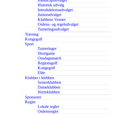
Handicapudvalget
Historisk udvalg
Introduktionsudvalget
Juniorudvalget
Klubbens Venner
Ordens- og regeludvalget
Turneringsudvalget
Træning
Kongegolf
Sport
Turneringer
Shortgame
Onsdagsmatch
Regionsgolf
Kongegolf
Elite
Klubber i klubben
Seniorklubben
Dameklubben
Herreklubben
Sponsorer
Regler
Lokale regler
Ordensregler