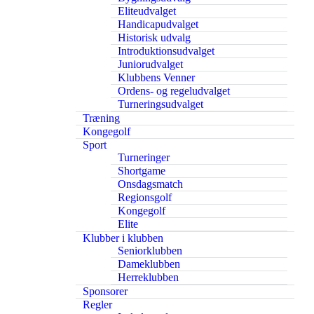
Eliteudvalget
Handicapudvalget
Historisk udvalg
Introduktionsudvalget
Juniorudvalget
Klubbens Venner
Ordens- og regeludvalget
Turneringsudvalget
Træning
Kongegolf
Sport
Turneringer
Shortgame
Onsdagsmatch
Regionsgolf
Kongegolf
Elite
Klubber i klubben
Seniorklubben
Dameklubben
Herreklubben
Sponsorer
Regler