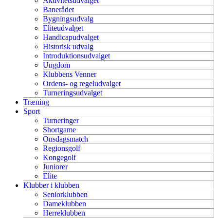
Aktivitetsudvalget
Banerådet
Bygningsudvalg
Eliteudvalget
Handicapudvalget
Historisk udvalg
Introduktionsudvalget
Ungdom
Klubbens Venner
Ordens- og regeludvalget
Turneringsudvalget
Træning
Sport
Turneringer
Shortgame
Onsdagsmatch
Regionsgolf
Kongegolf
Juniorer
Elite
Klubber i klubben
Seniorklubben
Dameklubben
Herreklubben