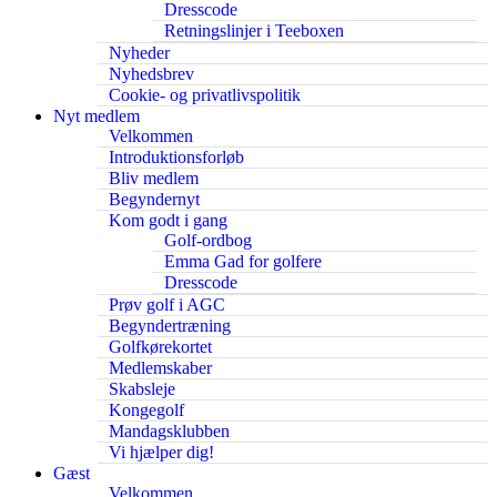
Dresscode
Retningslinjer i Teeboxen
Nyheder
Nyhedsbrev
Cookie- og privatlivspolitik
Nyt medlem
Velkommen
Introduktionsforløb
Bliv medlem
Begyndernyt
Kom godt i gang
Golf-ordbog
Emma Gad for golfere
Dresscode
Prøv golf i AGC
Begyndertræning
Golfkørekortet
Medlemskaber
Skabsleje
Kongegolf
Mandagsklubben
Vi hjælper dig!
Gæst
Velkommen