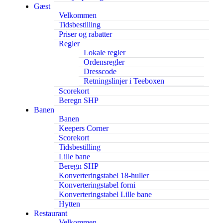
Gæst
Velkommen
Tidsbestilling
Priser og rabatter
Regler
Lokale regler
Ordensregler
Dresscode
Retningslinjer i Teeboxen
Scorekort
Beregn SHP
Banen
Banen
Keepers Corner
Scorekort
Tidsbestilling
Lille bane
Beregn SHP
Konverteringstabel 18-huller
Konverteringstabel forni
Konverteringstabel Lille bane
Hytten
Restaurant
Velkommen