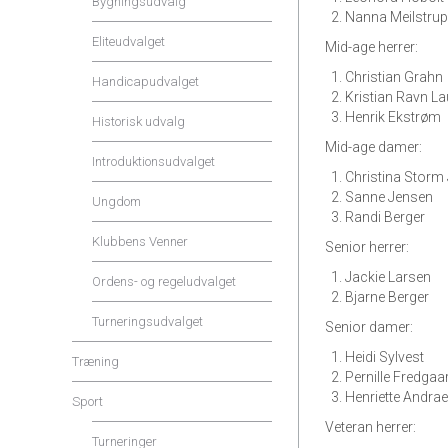
Bygningsudvalg
Nanna Meilstrup
Eliteudvalget
Mid-age herrer:
Christian Grahn
Handicapudvalget
Kristian Ravn 
Henrik Ekstrøm
Historisk udvalg
Mid-age damer:
Introduktionsudvalget
Christina Storm
Sanne Jensen
Ungdom
Randi Berger
Klubbens Venner
Senior herrer:
Jackie Larsen
Ordens- og regeludvalget
Bjarne Berger
Turneringsudvalget
Senior damer:
Heidi Sylvest
Træning
Pernille Fredgaa
Henriette Andra
Sport
Veteran herrer:
Turneringer