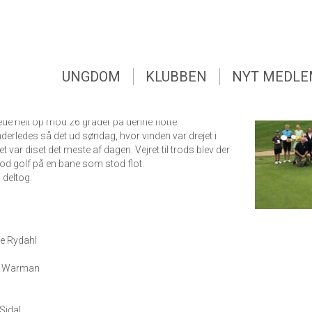
UNGDOM
KLUBBEN
NYT MEDL
ldersopdelt og for duffers
UNGDOM
KLUBBEN
NYT MEDL
-10. september blev der afviklet klubmesterskab
duffers.
rigt og med let til svag vind fra sydøst.
de helt op mod 26 grader på denne flotte
rledes så det ud søndag, hvor vinden var drejet i
t var diset det meste af dagen. Vejret til trods blev der
god golf på en bane som stod flot.
 deltog.
øe Rydahl
n
e Warman
Sidal