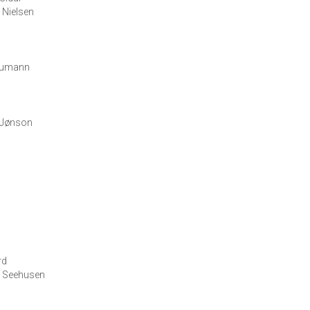
 Nielsen
Laumann
 Jønson
rd
e Seehusen