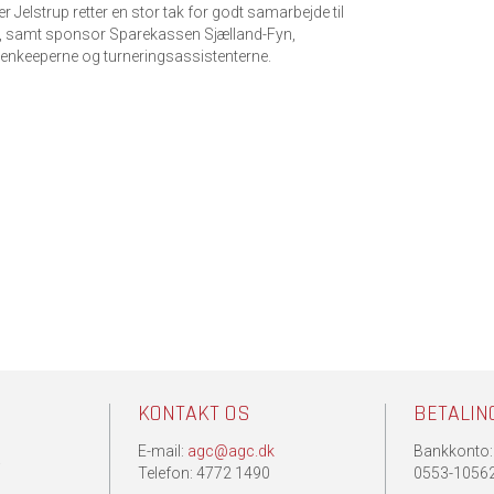
r Jelstrup retter en stor tak for godt samarbejde til
t, samt sponsor Sparekassen Sjælland-Fyn,
eenkeeperne og turneringsassistenterne.
KONTAKT OS
BETALIN
E-mail:
agc@agc.dk
Bankkonto:
.
Telefon: 4772 1490
0553-1056