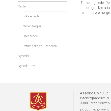
Turneringsleder Pete
Regler
shop og sekretaria
restauratørerne, gr
Lokale regler
Ordensregler
Dresscode
Retningslinjer i Teeboxen
Nyheder
Nyhedsbrev
Asserbo Golf Club
Bødkergaardsvej 9
3300 Frederiksværk
CVR-nr.: 34612315