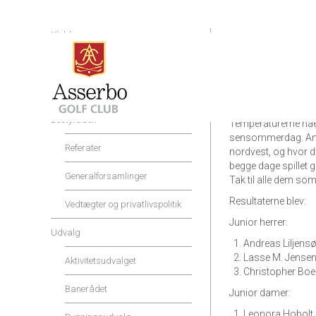
Klubben
Klubmesterskaber a
Shop og Service
Lørdag og søndag 9.
Priser og rabatter
aldersopdelt og for 
Lørdag var vejret sol
Bestyrelsen
Temperaturerne nåe
sensommerdag. Ande
Referater
nordvest, og hvor de
begge dage spillet 
Generalforsamlinger
Tak til alle dem som
Resultaterne blev:
Vedtægter og privatlivspolitik
Junior herrer:
Udvalg
Andreas Liljens
Lasse M. Jense
Aktivitetsudvalget
Christopher Bo
Banerådet
Junior damer:
Leonora Hobolt 