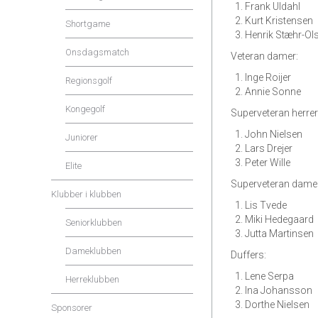
Frank Uldahl
Kurt Kristensen
Shortgame
Henrik Stæhr-Ol
Onsdagsmatch
Veteran damer:
Inge Roijer
Regionsgolf
Annie Sonne
Kongegolf
Superveteran herrer
John Nielsen
Juniorer
Lars Drejer
Peter Wille
Elite
Superveteran dame
Klubber i klubben
Lis Tvede
Miki Hedegaard
Seniorklubben
Jutta Martinsen
Dameklubben
Duffers:
Lene Serpa
Herreklubben
Ina Johansson
Dorthe Nielsen
Sponsorer