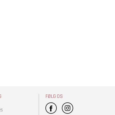
G
FØLG OS
25