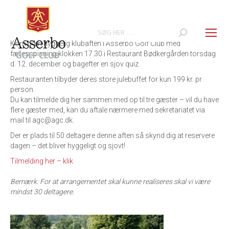
Search:
Kom til en hyggelig klubaften i Asserbo Golf Club med
fællesspisning klokken 17.30 i Restaurant Bødkergården torsdag
d. 12. december og bagefter en sjov quiz.
Restauranten tilbyder deres store julebuffet for kun 199 kr. pr.
person.
​​Du kan tilmelde dig her sammen med op til tre gæster – vil du have
flere gæster med, kan du aftale nærmere med sekretariatet via
mail til agc@agc.dk.
Der er plads til 50 deltagere denne aften så skynd dig at reservere
dagen – det bliver hyggeligt og sjovt!
Tilmelding her – klik
Bemærk: For at arrangementet skal kunne realiseres skal vi være
mindst 30 deltagere.