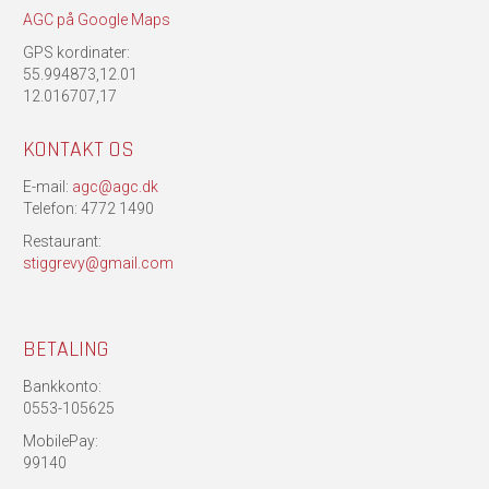
AGC på Google Maps
GPS kordinater:
55.994873,12.01
12.016707,17
KONTAKT OS
E-mail:
agc@agc.dk
Telefon: 4772 1490
Restaurant:
stiggrevy@gmail.com
BETALING
Bankkonto:
0553-105625
MobilePay:
99140