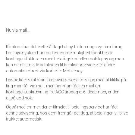
Nu via mail…
Kontoret har dette efterår taget et ny faktureringssystem i brug.
I det nye system har medlememrne mulighed for at betale
kontingentfakturaen med betalingskort eller mobilepay og man
kan nemt tilmelde betalingen til betalingsservice eller andre
automatiske træk via kort eller Mobilepay.
I disse tider skal man jo desværre være forsigtig med at klikke på
ting man får via mail, men har man fået en mail om
kontingentopkrævning fra AGC tirsdag d. 6. december, er den
altså god nok.
Også medlemmer, der er tilmeldt til betalingsservice har fået
denne advisering, hos dem fremgår det dog, at betalingen vil blive
trukket automatisk.