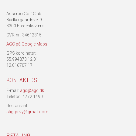
Asserbo Golf Club
Bødkergaardsvej 9
3300 Frederiksværk.
CVR-nr.: 34612315
AGC på Google Maps
GPS kordinater:
55.994873,12.01
12.016707,17
KONTAKT OS
E-mail:
agc@agc.dk
Telefon: 4772 1490
Restaurant:
stiggrevy@gmail.com
BETALING