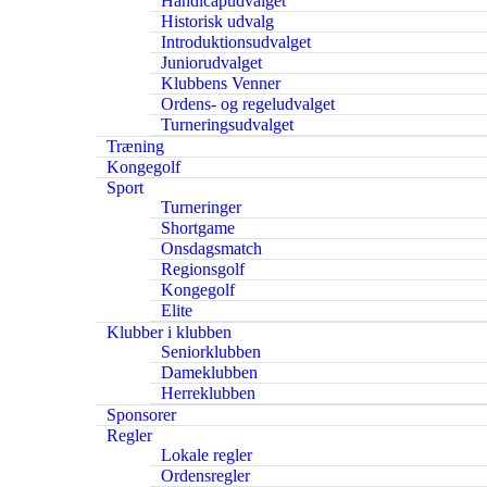
Handicapudvalget
Historisk udvalg
Introduktionsudvalget
Juniorudvalget
Klubbens Venner
Ordens- og regeludvalget
Turneringsudvalget
Træning
Kongegolf
Sport
Turneringer
Shortgame
Onsdagsmatch
Regionsgolf
Kongegolf
Elite
Klubber i klubben
Seniorklubben
Dameklubben
Herreklubben
Sponsorer
Regler
Lokale regler
Ordensregler