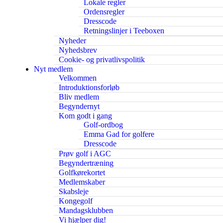
Lokale regler
Ordensregler
Dresscode
Retningslinjer i Teeboxen
Nyheder
Nyhedsbrev
Cookie- og privatlivspolitik
Nyt medlem
Velkommen
Introduktionsforløb
Bliv medlem
Begyndernyt
Kom godt i gang
Golf-ordbog
Emma Gad for golfere
Dresscode
Prøv golf i AGC
Begyndertræning
Golfkørekortet
Medlemskaber
Skabsleje
Kongegolf
Mandagsklubben
Vi hjælper dig!