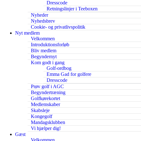
Dresscode
Retningslinjer i Teeboxen
Nyheder
Nyhedsbrev
Cookie- og privatlivspolitik
Nyt medlem
Velkommen
Introduktionsforløb
Bliv medlem
Begyndernyt
Kom godt i gang
Golf-ordbog
Emma Gad for golfere
Dresscode
Prøv golf i AGC
Begyndertræning
Golfkørekortet
Medlemskaber
Skabsleje
Kongegolf
Mandagsklubben
Vi hjælper dig!
Gæst
Velkommen