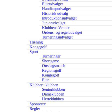
Eliteudvalget
Handicapudvalget
Historisk udvalg
Introduktionsudvalget
Juniorudvalget
Klubbens Venner
Ordens- og regeludvalget
Turneringsudvalget
Træning
Kongegolf
Sport
Turneringer
Shortgame
Onsdagsmatch
Regionsgolf
Kongegolf
Elite
Klubber i klubben
Seniorklubben
Dameklubben
Herreklubben
Sponsorer
Regler