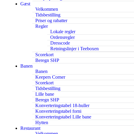
Gæst
Velkommen
Tidsbestilling
Priser og rabatter
Regler
Lokale regler
Ordensregler
Dresscode
Retningslinjer i Teeboxen
Scorekort
Beregn SHP
Banen
Banen
Keepers Corner
Scorekort
Tidsbestilling
Lille bane
Beregn SHP
Konverteringstabel 18-huller
Konverteringstabel forni
Konverteringstabel Lille bane
Hytten
Restaurant
Velkommen