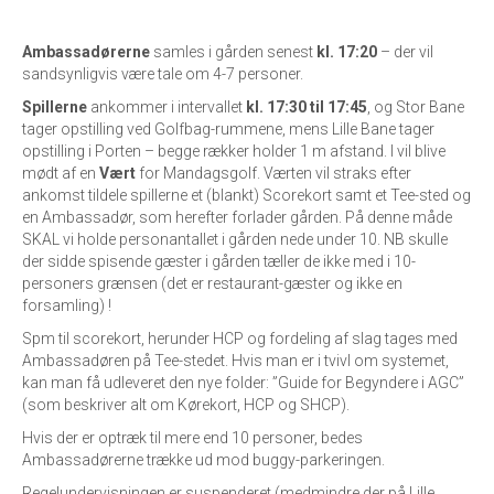
Ambassadørerne
samles i gården senest
kl. 17:20
– der vil
sandsynligvis være tale om 4-7 personer.
Spillerne
ankommer i intervallet
kl. 17:30 til 17:45
, og Stor Bane
tager opstilling ved Golfbag-rummene, mens Lille Bane tager
opstilling i Porten – begge rækker holder 1 m afstand. I vil blive
mødt af en
Vært
for Mandagsgolf. Værten vil straks efter
ankomst tildele spillerne et (blankt) Scorekort samt et Tee-sted og
en Ambassadør, som herefter forlader gården. På denne måde
SKAL vi holde personantallet i gården nede under 10. NB skulle
der sidde spisende gæster i gården tæller de ikke med i 10-
personers grænsen (det er restaurant-gæster og ikke en
forsamling) !
Spm til scorekort, herunder HCP og fordeling af slag tages med
Ambassadøren på Tee-stedet. Hvis man er i tvivl om systemet,
kan man få udleveret den nye folder: ”Guide for Begyndere i AGC”
(som beskriver alt om Kørekort, HCP og SHCP).
Hvis der er optræk til mere end 10 personer, bedes
Ambassadørerne trække ud mod buggy-parkeringen.
Regelundervisningen er suspenderet (medmindre der på Lille