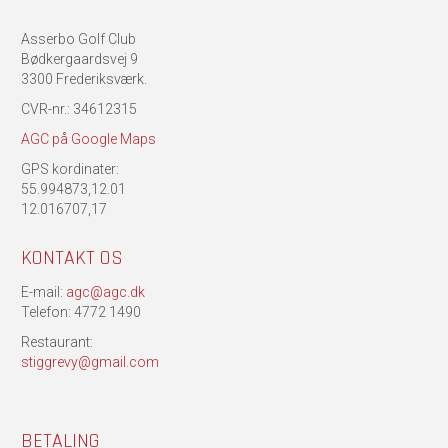
Asserbo Golf Club
Bødkergaardsvej 9
3300 Frederiksværk.
CVR-nr.: 34612315
AGC på Google Maps
GPS kordinater:
55.994873,12.01
12.016707,17
KONTAKT OS
E-mail:
agc@agc.dk
Telefon: 4772 1490
Restaurant:
stiggrevy@gmail.com
BETALING