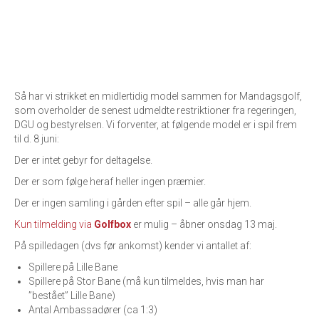
Så har vi strikket en midlertidig model sammen for Mandagsgolf,
som overholder de senest udmeldte restriktioner fra regeringen,
DGU og bestyrelsen. Vi forventer, at følgende model er i spil frem
til d. 8 juni:
Der er intet gebyr for deltagelse.
Der er som følge heraf heller ingen præmier.
Der er ingen samling i gården efter spil – alle går hjem.
Kun tilmelding via
Golfbox
er mulig – åbner onsdag 13 maj.
På spilledagen (dvs før ankomst) kender vi antallet af:
Spillere på Lille Bane
Spillere på Stor Bane (må kun tilmeldes, hvis man har
”bestået” Lille Bane)
Antal Ambassadører (ca 1:3)