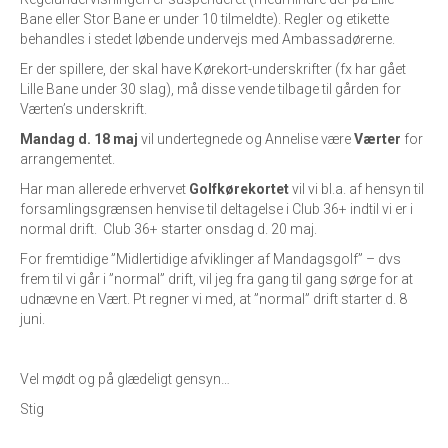
Bane eller Stor Bane er under 10 tilmeldte). Regler og etikette
behandles i stedet løbende undervejs med Ambassadørerne.
Er der spillere, der skal have Kørekort-underskrifter (fx har gået
Lille Bane under 30 slag), må disse vende tilbage til gården for
Værten’s underskrift.
Mandag d. 18 maj
vil undertegnede og Annelise være
Værter
for
arrangementet.
Har man allerede erhvervet
Golfkørekortet
vil vi bl.a. af hensyn til
forsamlingsgrænsen henvise til deltagelse i Club 36+ indtil vi er i
normal drift. Club 36+ starter onsdag d. 20 maj.
For fremtidige ”Midlertidige afviklinger af Mandagsgolf” – dvs
frem til vi går i ”normal” drift, vil jeg fra gang til gang sørge for at
udnævne en Vært. Pt regner vi med, at ”normal” drift starter d. 8
juni.
Vel mødt og på glædeligt gensyn…
Stig