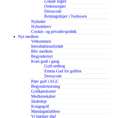
Lokale regler
Ordensregler
Dresscode
Retningslinjer i Teeboxen
Nyheder
Nyhedsbrev
Cookie- og privatlivspolitik
Nyt medlem
Velkommen
Introduktionsforløb
Bliv medlem
Begyndernyt
Kom godt i gang
Golf-ordbog
Emma Gad for golfere
Dresscode
Prøv golf i AGC
Begyndertræning
Golfkørekortet
Medlemskaber
Skabsleje
Kongegolf
Mandagsklubben
Vi hjælper dig!