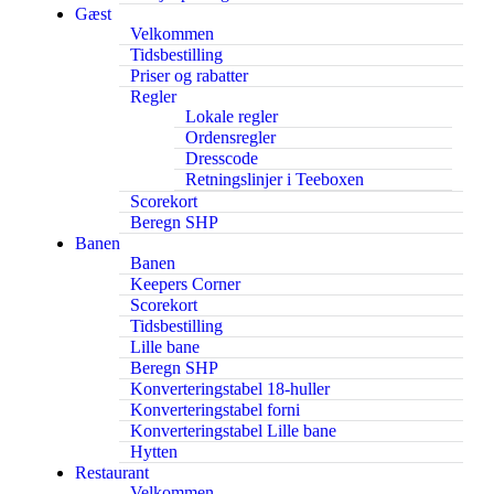
Gæst
Velkommen
Tidsbestilling
Priser og rabatter
Regler
Lokale regler
Ordensregler
Dresscode
Retningslinjer i Teeboxen
Scorekort
Beregn SHP
Banen
Banen
Keepers Corner
Scorekort
Tidsbestilling
Lille bane
Beregn SHP
Konverteringstabel 18-huller
Konverteringstabel forni
Konverteringstabel Lille bane
Hytten
Restaurant
Velkommen