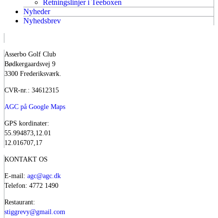
Retningslinjer i Teeboxen
Nyheder
Nyhedsbrev
Asserbo Golf Club
Bødkergaardsvej 9
3300 Frederiksværk.
CVR-nr.: 34612315
AGC på Google Maps
GPS kordinater:
55.994873,12.01
12.016707,17
KONTAKT OS
E-mail:
agc@agc.dk
Telefon: 4772 1490
Restaurant:
stiggrevy@gmail.com