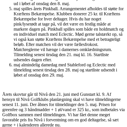
ud i løbet af onsdag den 8. maj.
maj spilles årets Pinkball. Arrangementet afholdes til støtte for
Kræftens Bekæmpelse. Klubben donerer 25 kr. til Kræftens
Bekæmpelse for hver deltager. Hvis du har noget
pink/lyserødt at tage på, vil det være en festlig måde at
markere dagen på. Pinkball spilles som både en holdmatch og
en individuel match med Eclectic. Mød gerne talstærkt op, så
vi også kan støtte Kræftens Bekæmpelse med et betragteligt
beløb. Efter matchen vil der være fællesfrokost.
Matchreglerne vil hænge i damernes omklædningsrum.
Tilmelding senest tirsdag den 21. maj kl. 16. Startliste
udsendes dagen efter.
maj almindelig damedag med Stableford og Eclectic med
tilmelding senest tirsdag den 28. maj og startliste udsendt i
løbet af onsdag den 29. maj.
Årets skovtur går til Nivå den 21. juni med Gunstart kl. 9. Af
hensyn til Nivå Golfklubs planlægning skal vi have tilmeldingerne
senest 11. juni. Der åbnes for tilmeldinger den 5. maj. Prisen for
greenfee og 3 håndmadder + 1 øl/vand er 325 kr., som indbetales via
Golfbox sammen med tilmeldingen. Vi har fået denne meget
favorable pris fra Nivå i forventning om en god deltagelse, så sæt
gerne + i kalenderen allerede nu.