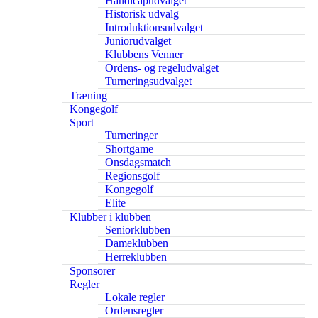
Handicapudvalget
Historisk udvalg
Introduktionsudvalget
Juniorudvalget
Klubbens Venner
Ordens- og regeludvalget
Turneringsudvalget
Træning
Kongegolf
Sport
Turneringer
Shortgame
Onsdagsmatch
Regionsgolf
Kongegolf
Elite
Klubber i klubben
Seniorklubben
Dameklubben
Herreklubben
Sponsorer
Regler
Lokale regler
Ordensregler