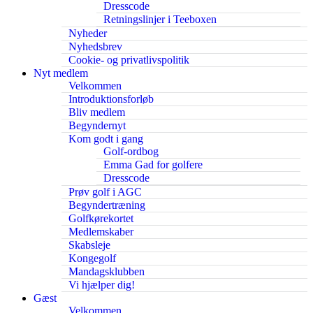
Dresscode
Retningslinjer i Teeboxen
Nyheder
Nyhedsbrev
Cookie- og privatlivspolitik
Nyt medlem
Velkommen
Introduktionsforløb
Bliv medlem
Begyndernyt
Kom godt i gang
Golf-ordbog
Emma Gad for golfere
Dresscode
Prøv golf i AGC
Begyndertræning
Golfkørekortet
Medlemskaber
Skabsleje
Kongegolf
Mandagsklubben
Vi hjælper dig!
Gæst
Velkommen