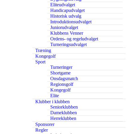
Eliteudvalget
Handicapudvalget
Historisk udvalg
Introduktionsudvalget
Juniorudvalget
Klubbens Venner
Ordens- og regeludvalget
Turneringsudvalget
Træning
Kongegolf
Sport
Turneringer
Shortgame
Onsdagsmatch
Regionsgolf
Kongegolf
Elite
Klubber i klubben
Seniorklubben
Dameklubben
Herreklubben
Sponsorer
Regler