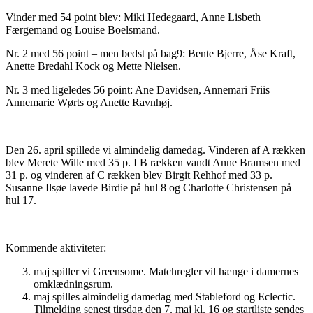
Vinder med 54 point blev: Miki Hedegaard, Anne Lisbeth
Færgemand og Louise Boelsmand.
Nr. 2 med 56 point – men bedst på bag9: Bente Bjerre, Åse Kraft,
Anette Bredahl Kock og Mette Nielsen.
Nr. 3 med ligeledes 56 point: Ane Davidsen, Annemari Friis
Annemarie Wørts og Anette Ravnhøj.
Den 26. april spillede vi almindelig damedag. Vinderen af A rækken
blev Merete Wille med 35 p. I B rækken vandt Anne Bramsen med
31 p. og vinderen af C rækken blev Birgit Rehhof med 33 p.
Susanne Ilsøe lavede Birdie på hul 8 og Charlotte Christensen på
hul 17.
Kommende aktiviteter:
maj spiller vi Greensome. Matchregler vil hænge i damernes
omklædningsrum.
maj spilles almindelig damedag med Stableford og Eclectic.
Tilmelding senest tirsdag den 7. maj kl. 16 og startliste sendes