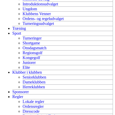
Introduktionsudvalget
Ungdom
Klubbens Venner
Ordens- og regeludvalget
Turneringsudvalget
Træning
Sport
Turneringer
Shortgame
Onsdagsmatch
Regionsgolf
Kongegolf
Juniorer
Elite
Klubber i klubben
Seniorklubben
Dameklubben
Herreklubben
Sponsorer
Regler
Lokale regler
Ordensregler
Dresscode