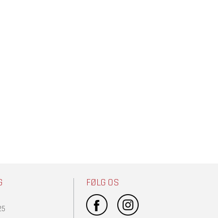
G
FØLG OS
25