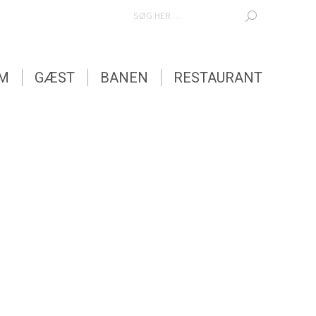
SEARCH:
EM
GÆST
BANEN
RESTAURANT
EM
GÆST
BANEN
RESTAURANT