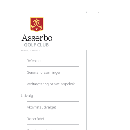
Klubben
På en kold, kold vin
Hillerød golfklub, på
Shop og Service
ugæstfri at give os 
Det er jo altid rart 
Priser og rabatter
på Asserbo 😎👍🏌🏾
Thomas og Peter 
Bestyrelsen
Referater
Generalforsamlinger
Vedtægter og privatlivspolitik
Udvalg
Aktivitetsudvalget
Banerådet