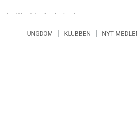
teraften d 22 april, drog C holdet afsted for at møde
UNGDOM
KLUBBEN
NYT MEDL
 deres dejlige bane, alt var i orden, men de var så
tæv 9,5 mod 1,5.
UNGDOM
KLUBBEN
NYT MEDL
at vi kan forbedre os men tak for indsatsen, vi ses 1 maj
🏾🏌🏾 holdet bestod af Charlotte, Sanne, Jan , Kasper ,
