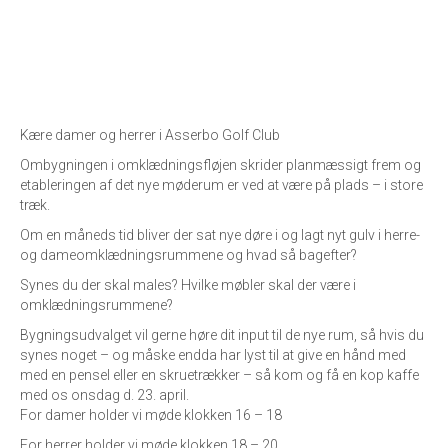
Kære damer og herrer i Asserbo Golf Club
Ombygningen i omklædningsfløjen skrider planmæssigt frem og
etableringen af det nye møderum er ved at være på plads – i store
træk.
Om en måneds tid bliver der sat nye døre i og lagt nyt gulv i herre-
og dameomklædningsrummene og hvad så bagefter?
Synes du der skal males? Hvilke møbler skal der være i
omklædningsrummene?
Bygningsudvalget vil gerne høre dit input til de nye rum, så hvis du
synes noget – og måske endda har lyst til at give en hånd med
med en pensel eller en skruetrækker – så kom og få en kop kaffe
med os onsdag d. 23. april.
For damer holder vi møde klokken 16 – 18
For herrer holder vi møde klokken 18 – 20