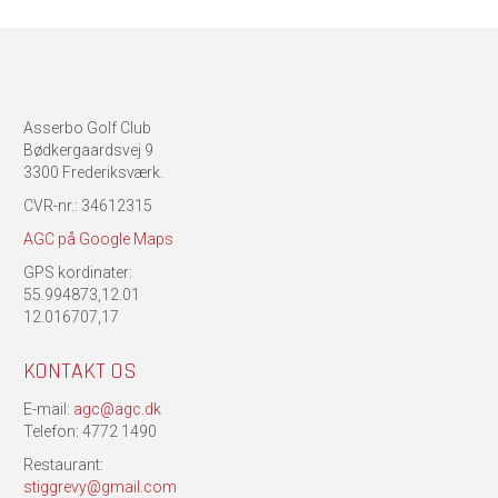
Asserbo Golf Club
Bødkergaardsvej 9
3300 Frederiksværk.
CVR-nr.: 34612315
AGC på Google Maps
GPS kordinater:
55.994873,12.01
12.016707,17
KONTAKT OS
E-mail:
agc@agc.dk
Telefon: 4772 1490
Restaurant:
stiggrevy@gmail.com