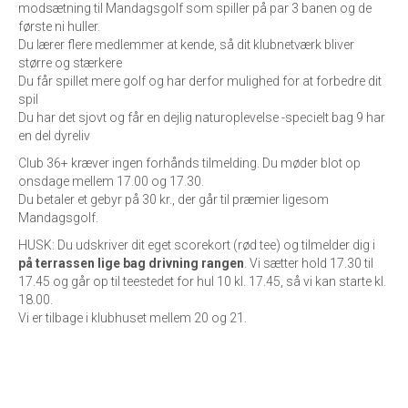
modsætning til Mandagsgolf som spiller på par 3 banen og de
første ni huller.
Du lærer flere medlemmer at kende, så dit klubnetværk bliver
større og stærkere
Du får spillet mere golf og har derfor mulighed for at forbedre dit
spil
Du har det sjovt og får en dejlig naturoplevelse -specielt bag 9 har
en del dyreliv
Club 36+ kræver ingen forhånds tilmelding. Du møder blot op
onsdage mellem 17.00 og 17.30.
Du betaler et gebyr på 30 kr., der går til præmier ligesom
Mandagsgolf.
HUSK: Du udskriver dit eget scorekort (rød tee) og tilmelder dig i
på terrassen lige bag drivning rangen
. Vi sætter hold 17.30 til
17.45 og går op til teestedet for hul 10 kl. 17.45, så vi kan starte kl.
18.00.
Vi er tilbage i klubhuset mellem 20 og 21.