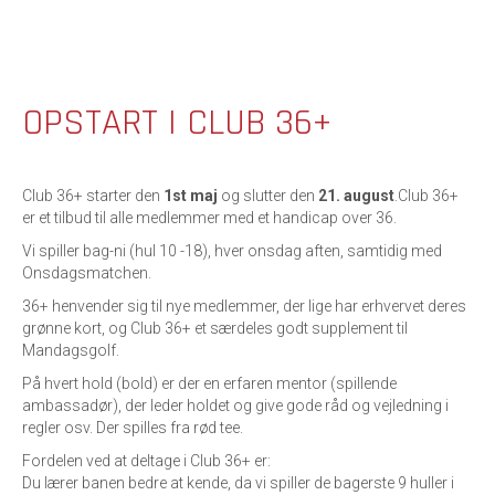
OPSTART I CLUB 36+
Club 36+ starter den
1st maj
og slutter den
21. august
.Club 36+
er et tilbud til alle medlemmer med et handicap over 36.
Vi spiller bag-ni (hul 10 -18), hver onsdag aften, samtidig med
Onsdagsmatchen.
36+ henvender sig til nye medlemmer, der lige har erhvervet deres
grønne kort, og Club 36+ et særdeles godt supplement til
Mandagsgolf.
På hvert hold (bold) er der en erfaren mentor (spillende
ambassadør), der leder holdet og give gode råd og vejledning i
regler osv. Der spilles fra rød tee.
Fordelen ved at deltage i Club 36+ er:
Du lærer banen bedre at kende, da vi spiller de bagerste 9 huller i