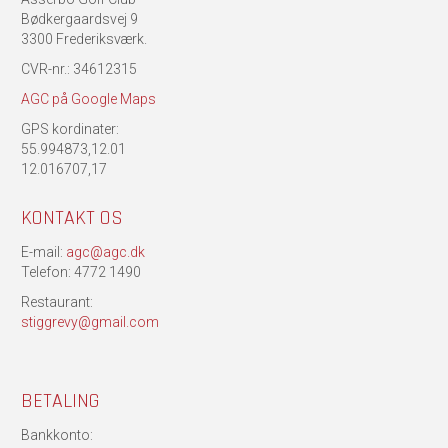
Bødkergaardsvej 9
3300 Frederiksværk.
CVR-nr.: 34612315
AGC på Google Maps
GPS kordinater:
55.994873,12.01
12.016707,17
KONTAKT OS
E-mail:
agc@agc.dk
Telefon: 4772 1490
Restaurant:
stiggrevy@gmail.com
BETALING
Bankkonto: